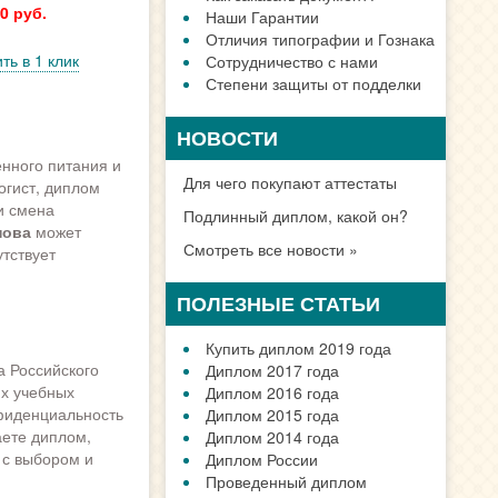
0 руб.
Наши Гарантии
Отличия типографии и Гознака
ть в 1 клик
Сотрудничество с нами
Степени защиты от подделки
НОВОСТИ
нного питания и
Для чего покупают аттестаты
огист, диплом
и смена
Подлинный диплом, какой он?
нова
может
Смотреть все новости »
тствует
ПОЛЕЗНЫЕ СТАТЬИ
Купить диплом 2019 года
а Российского
Диплом 2017 года
их учебных
Диплом 2016 года
нфиденциальность
Диплом 2015 года
аете диплом,
Диплом 2014 года
 с выбором и
Диплом России
Проведенный диплом