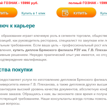
й ГОЗНАК - 15990 руб.
полный ГОЗНАК - 1599
ПИТЬ
Купить в 1 клик
КУПИТЬ
Купи
люч к карьере
образовании играет ключевую роль в сегменте торговли, обществе
позиций, как руководитель ресторана, специалист по закупкам или л
льным требованием. Если ваша цель – профессиональный рост ил
авления,
купить диплом Брянского филиала РЭУ им. Г.В. Плеха
ивным решением. Нередко практический опыт уже имеется, но отсу
подтверждение квалификации.
тва покупки
едоставляет услуги по изготовлению дипломов Брянского филиал
ниверситета имени Г.В. Плеханова, а также дипломов других высш
рантируем высокий уровень качества документов, абсолютную ко
ение заказов. Обращаясь к нам, вы экономите свое время и получ
тствующий требованиям. Наши консультанты всегда готовы помочь
ваши вопросы.