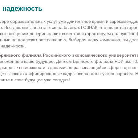
и надежность
ере образовательных услуг уже длительное время и зарекомендов
. Все дипломы печатаются на бланках ГОЗНАК, что является гаран
высоко ценим доверие наших клиентов и гарантируем полную кон
нные не подлежат разглашению. Выбирая нашу компанию, вы дела
 надежности.
Брянского филиала Российского экономического университета
 вложение в ваше будущее. Диплом Брянского филиала РЭУ им. Г.
арьерные возможности в динамично развивающейся сфере торговл
 где высококвалифицированные кадры всегда пользуются спросом. Н
ожите в свое будущее уже сегодня!