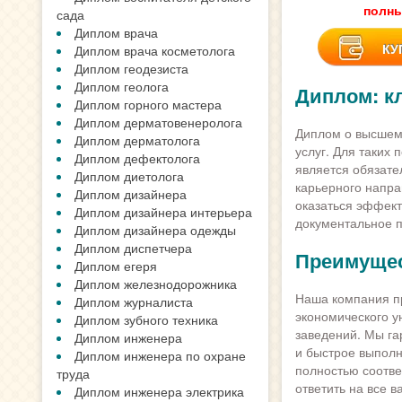
полны
сада
Диплом врача
КУ
Диплом врача косметолога
Диплом геодезиста
Диплом геолога
Диплом: к
Диплом горного мастера
Диплом дерматовенеролога
Диплом о высшем 
Диплом дерматолога
услуг. Для таких 
Диплом дефектолога
является обязате
Диплом диетолога
карьерного напр
Диплом дизайнера
оказаться эффект
Диплом дизайнера интерьера
документальное 
Диплом дизайнера одежды
Диплом диспетчера
Преимущес
Диплом егеря
Диплом железнодорожника
Наша компания пр
Диплом журналиста
экономического у
Диплом зубного техника
заведений. Мы га
Диплом инженера
и быстрое выполн
Диплом инженера по охране
полностью соотве
труда
ответить на все 
Диплом инженера электрика