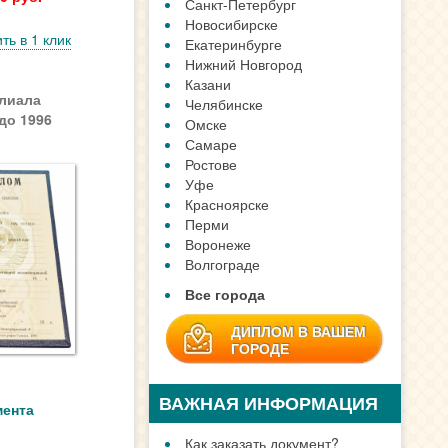
Санкт-Петербург
Новосибирске
ть в 1 клик
Екатеринбурге
Нижний Новгород
Казани
лиала
Челябинске
до 1996
Омске
Самаре
Ростове
Уфе
Красноярске
Перми
Воронеже
Волгограде
Все города
ДИПЛОМ В ВАШЕМ
ГОРОДЕ
ВАЖНАЯ ИНФОРМАЦИЯ
мента
Как заказать документ?