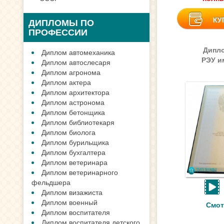
КУ
ДИПЛОМЫ ПО
ПРОФЕССИИ
Дипло
Диплом автомеханика
РЭУ им
Диплом автослесаря
Диплом агронома
Диплом актера
Диплом архитектора
Диплом астронома
Диплом бетонщика
Диплом библиотекаря
Диплом биолога
Диплом бурильщика
Диплом бухгалтера
Диплом ветеринара
Диплом ветеринарного
фельдшера
Диплом визажиста
Диплом военный
Смот
Диплом воспитателя
Диплом воспитателя детского