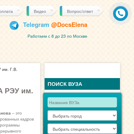
 оплата
Видео
Вопрос/ответ
Telegram
@DocsElena
Работаем с 8 до 23 по Москве
им. Г.В.
ПОИСК ВУЗА
 РЭУ им.
анова
– это
ированных кадров
 программы
прерывного