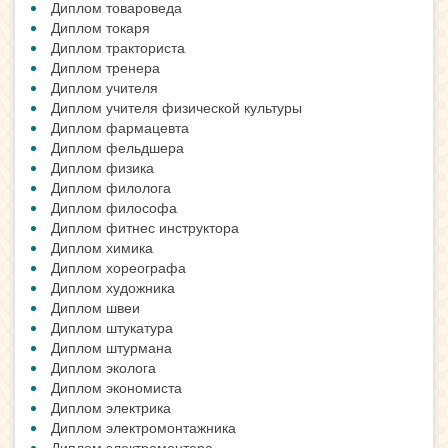
Диплом товароведа
Диплом токаря
Диплом тракториста
Диплом тренера
Диплом учителя
Диплом учителя физической культуры
Диплом фармацевта
Диплом фельдшера
Диплом физика
Диплом филолога
Диплом философа
Диплом фитнес инструктора
Диплом химика
Диплом хореографа
Диплом художника
Диплом швеи
Диплом штукатура
Диплом штурмана
Диплом эколога
Диплом экономиста
Диплом электрика
Диплом электромонтажника
Диплом электромонтера