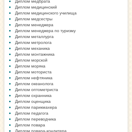
Диплом медбрата
Диплом медицинский
Диплом медицинского училища
Диплом медсестры
Диплом менеджера
Диплом менеджера по туризму
Диплом металлурга
Диплом метролога
Диплом механика
Диплом монтажника
Диплом морской
Диплом моряка
Диплом моториста
Диплом нефтяника
Диплом океанолога
Диплом оптометриста
Диплом охранника
Диплом оценщика
Диплом парикмахера
Диплом педагога
Диплом переводчика
Диплом повара
Диплом повара-кондитера