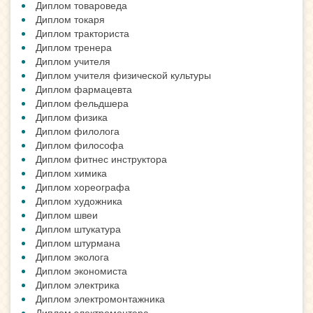
Диплом товароведа
Диплом токаря
Диплом тракториста
Диплом тренера
Диплом учителя
Диплом учителя физической культуры
Диплом фармацевта
Диплом фельдшера
Диплом физика
Диплом филолога
Диплом философа
Диплом фитнес инструктора
Диплом химика
Диплом хореографа
Диплом художника
Диплом швеи
Диплом штукатура
Диплом штурмана
Диплом эколога
Диплом экономиста
Диплом электрика
Диплом электромонтажника
Диплом электромонтера