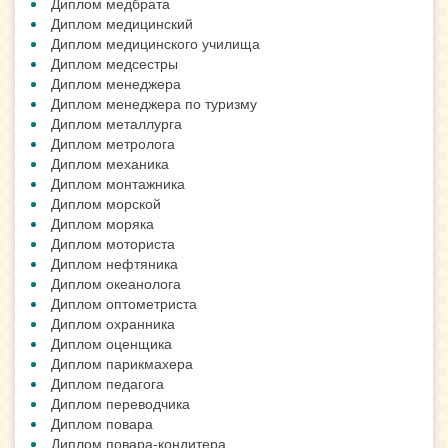
Диплом медбрата
Диплом медицинский
Диплом медицинского училища
Диплом медсестры
Диплом менеджера
Диплом менеджера по туризму
Диплом металлурга
Диплом метролога
Диплом механика
Диплом монтажника
Диплом морской
Диплом моряка
Диплом моториста
Диплом нефтяника
Диплом океанолога
Диплом оптометриста
Диплом охранника
Диплом оценщика
Диплом парикмахера
Диплом педагога
Диплом переводчика
Диплом повара
Диплом повара-кондитера