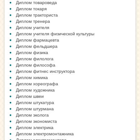
Диплом товароведа
Диплом токаря
Диплом тракториста
Диплом тренера
Диплом учителя
Диплом учителя физической культуры
Диплом фармацевта
Диплом фельдшера
Диплом физика
Диплом филолога
Диплом философа
Диплом фитнес инструктора
Диплом химика
Диплом хореографа
Диплом художника
Диплом швеи
Диплом штукатура
Диплом штурмана
Диплом эколога
Диплом экономиста
Диплом электрика
Диплом электромонтажника
Диплом электромонтера