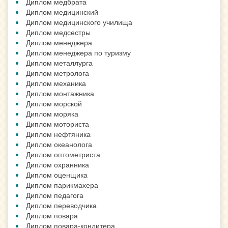
Диплом медбрата
Диплом медицинский
Диплом медицинского училища
Диплом медсестры
Диплом менеджера
Диплом менеджера по туризму
Диплом металлурга
Диплом метролога
Диплом механика
Диплом монтажника
Диплом морской
Диплом моряка
Диплом моториста
Диплом нефтяника
Диплом океанолога
Диплом оптометриста
Диплом охранника
Диплом оценщика
Диплом парикмахера
Диплом педагога
Диплом переводчика
Диплом повара
Диплом повара-кондитера