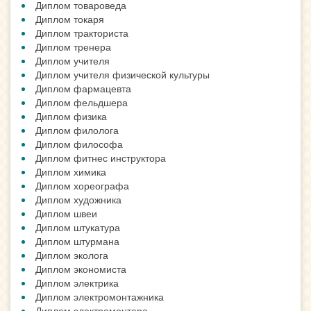
Диплом товароведа
Диплом токаря
Диплом тракториста
Диплом тренера
Диплом учителя
Диплом учителя физической культуры
Диплом фармацевта
Диплом фельдшера
Диплом физика
Диплом филолога
Диплом философа
Диплом фитнес инструктора
Диплом химика
Диплом хореографа
Диплом художника
Диплом швеи
Диплом штукатура
Диплом штурмана
Диплом эколога
Диплом экономиста
Диплом электрика
Диплом электромонтажника
Диплом электромонтера