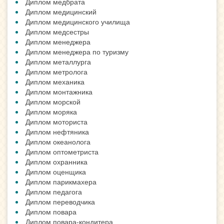
Диплом медбрата
Диплом медицинский
Диплом медицинского училища
Диплом медсестры
Диплом менеджера
Диплом менеджера по туризму
Диплом металлурга
Диплом метролога
Диплом механика
Диплом монтажника
Диплом морской
Диплом моряка
Диплом моториста
Диплом нефтяника
Диплом океанолога
Диплом оптометриста
Диплом охранника
Диплом оценщика
Диплом парикмахера
Диплом педагога
Диплом переводчика
Диплом повара
Диплом повара-кондитера