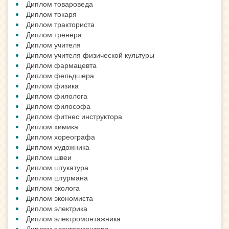
Диплом товароведа
Диплом токаря
Диплом тракториста
Диплом тренера
Диплом учителя
Диплом учителя физической культуры
Диплом фармацевта
Диплом фельдшера
Диплом физика
Диплом филолога
Диплом философа
Диплом фитнес инструктора
Диплом химика
Диплом хореографа
Диплом художника
Диплом швеи
Диплом штукатура
Диплом штурмана
Диплом эколога
Диплом экономиста
Диплом электрика
Диплом электромонтажника
Диплом электромонтера