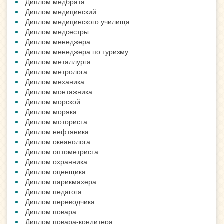
Диплом медбрата
Диплом медицинский
Диплом медицинского училища
Диплом медсестры
Диплом менеджера
Диплом менеджера по туризму
Диплом металлурга
Диплом метролога
Диплом механика
Диплом монтажника
Диплом морской
Диплом моряка
Диплом моториста
Диплом нефтяника
Диплом океанолога
Диплом оптометриста
Диплом охранника
Диплом оценщика
Диплом парикмахера
Диплом педагога
Диплом переводчика
Диплом повара
Диплом повара-кондитера