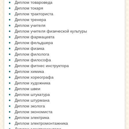
Диплом товароведа
Диплом токаря
Диплом тракториста
Диплом тренера
Диплом учителя
Диплом учителя физической культуры
Диплом фармацевта
Диплом фельдшера
Диплом физика
Диплом филолога
Диплом философа
Диплом фитнес инструктора
Диплом химика
Диплом хореографа
Диплом художника
Диплом швеи
Диплом штукатура
Диплом штурмана
Диплом эколога
Диплом экономиста
Диплом электрика
Диплом электромонтажника
Диплом электромонтера