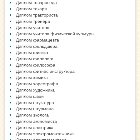
Диплом товароведа
Диплом токаря
Диплом тракториста
Диплом тренера
Диплом учителя
Диплом учителя физической культуры
Диплом фармацевта
Диплом фельдшера
Диплом физика
Диплом филолога
Диплом философа
Диплом фитнес инструктора
Диплом химика
Диплом хореографа
Диплом художника
Диплом швеи
Диплом штукатура
Диплом штурмана
Диплом эколога
Диплом экономиста
Диплом электрика
Диплом электромонтажника
Диплом электромонтера