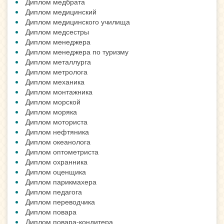
Диплом медбрата
Диплом медицинский
Диплом медицинского училища
Диплом медсестры
Диплом менеджера
Диплом менеджера по туризму
Диплом металлурга
Диплом метролога
Диплом механика
Диплом монтажника
Диплом морской
Диплом моряка
Диплом моториста
Диплом нефтяника
Диплом океанолога
Диплом оптометриста
Диплом охранника
Диплом оценщика
Диплом парикмахера
Диплом педагога
Диплом переводчика
Диплом повара
Диплом повара-кондитера