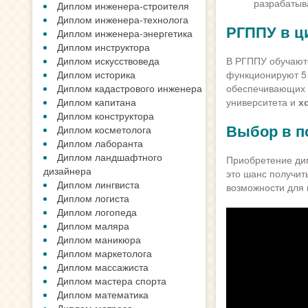
разрабатыв
Диплом инженера-строителя
Диплом инженера-технолога
РГППУ в ц
Диплом инженера-энергетика
Диплом инструктора
Диплом искусствоведа
В РГППУ обучаютс
Диплом историка
функционируют 5 
Диплом кадастрового инженера
обеспечивающих в
Диплом капитана
университета и
х
Диплом конструктора
Выбор в п
Диплом косметолога
Диплом лаборанта
Диплом ландшафтного
Приобретение ди
дизайнера
это шанс получит
Диплом лингвиста
возможности для 
Диплом логиста
Диплом логопеда
Диплом маляра
Диплом маникюра
Диплом маркетолога
Диплом массажиста
Диплом мастера спорта
Диплом математика