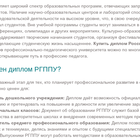
ляет широкий спектр образовательных программ, отвечающих зап
тов. Наличие научно-образовательных центров и лабораторий спо
довательской деятельности на высоком уровне, что, в свою очеред
л студентов. Вне учебной программы студенты могут заниматься в 
нференциях, олимпиадах и других мероприятиях. Культурно-образо
ддерживает творческие начинания студентов, организуя фестивали
 делающие студенческую жизнь насыщеннее.
Купить диплом Росс
го
профессионально-педагогического университета можно по мног
открывающим путь в профессию педагога.
зен диплом РГППУ?
ажный этап для тех, кто планирует профессиональное развитие в
но ценен для:
ль дошкольного учреждения:
Диплом даёт возможность официал
ию и претендовать на повышение в должности или увеличение зар
ачальных классов:
Документ об образовании РГППУ служит базой
йства в авторитетных школах и внедрения современных методик пр
тель среднего профессионального образования:
Диплом позво
х и техникумах, делясь знаниями и опытом с будущими специалист
Выпускники РГППУ могут работать методистами в образовательных