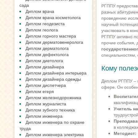
сада
РГППУ предостав
Диплом врача
разных абитуриен
Диплом врача косметолога
проведению иссле
Диплом геодезиста
научный потенциа
Диплом геолога
участвовать в ко
Диплом горного мастера
РГППУ активно по
Диплом дерматовенеролога
прочие события,
Диплом дерматолога
государственно
Диплом дефектолога
специальностям, 
Диплом диетолога
Кому поле
Диплом дизайнера
Диплом дизайнера интерьера
Диплом дизайнера одежды
Диплом РГППУ – в
Диплом диспетчера
сфере. Он особен
Диплом егеря
Воспитате
Диплом железнодорожника
квалификац
Диплом журналиста
Учитель н
Диплом зубного техника
трудоустро
Диплом инженера
Преподава
Диплом инженера по охране
в колледжа
труда
Методист:
Диплом инженера электрика