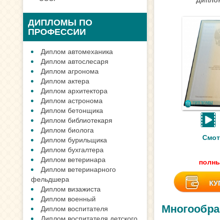
ДИПЛОМЫ ПО
ПРОФЕССИИ
Диплом автомеханика
Диплом автослесаря
Диплом агронома
Диплом актера
Диплом архитектора
Диплом астронома
Диплом бетонщика
Диплом библиотекаря
Диплом биолога
Смот
Диплом бурильщика
Диплом бухгалтера
Диплом ветеринара
полны
Диплом ветеринарного
фельдшера
КУ
Диплом визажиста
Диплом военный
Многообра
Диплом воспитателя
Диплом воспитателя детского