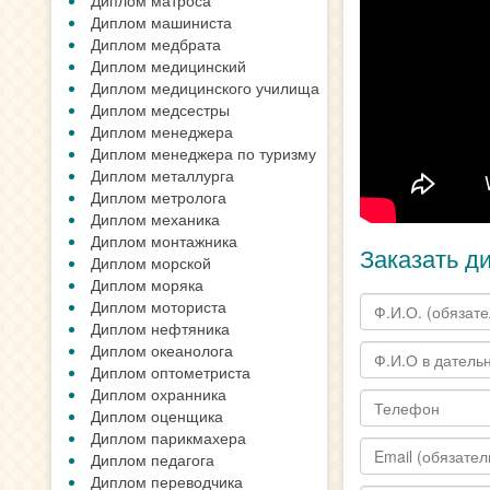
Диплом матроса
Диплом машиниста
Диплом медбрата
Диплом медицинский
Диплом медицинского училища
Диплом медсестры
Диплом менеджера
Диплом менеджера по туризму
Диплом металлурга
Диплом метролога
Диплом механика
Диплом монтажника
Заказать д
Диплом морской
Диплом моряка
Диплом моториста
Диплом нефтяника
Диплом океанолога
Диплом оптометриста
Диплом охранника
Диплом оценщика
Диплом парикмахера
Диплом педагога
Диплом переводчика