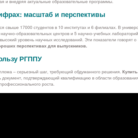
ая и внедряя актуальные образовательные программы.
ифрах: масштаб и перспективы
я свыше 17000 студентов в 10 институтах и 6 филиалах. В универ
научно-образовательных центров и 5 научно-учебных лабораторий
ысокий уровень научных исследований. Эти показатели говорят о
ороших перспективах для выпускников.
ользу РГППУ
плома – серьезный шаг, требующий обдуманного решения.
Купить
ь документ, подтверждающий квалификацию в области образования
профессионального роста.