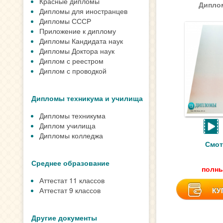
Красные дипломы
Диплом
Дипломы для иностранцев
Дипломы СССР
Приложение к диплому
Дипломы Кандидата наук
Дипломы Доктора наук
Диплом с реестром
Диплом с проводкой
Дипломы техникума и училища
Дипломы техникума
Диплом училища
Дипломы колледжа
Смот
Среднее образование
полны
Аттестат 11 классов
Аттестат 9 классов
КУ
Другие документы