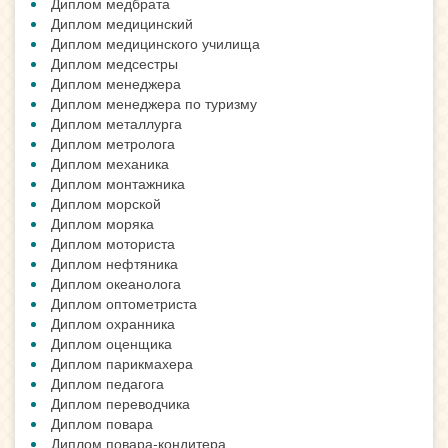
Диплом медбрата
Диплом медицинский
Диплом медицинского училища
Диплом медсестры
Диплом менеджера
Диплом менеджера по туризму
Диплом металлурга
Диплом метролога
Диплом механика
Диплом монтажника
Диплом морской
Диплом моряка
Диплом моториста
Диплом нефтяника
Диплом океанолога
Диплом оптометриста
Диплом охранника
Диплом оценщика
Диплом парикмахера
Диплом педагога
Диплом переводчика
Диплом повара
Диплом повара-кондитера