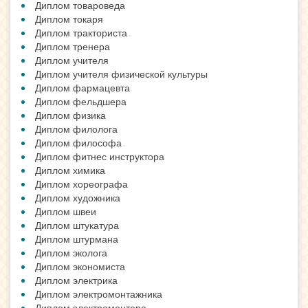
Диплом товароведа
Диплом токаря
Диплом тракториста
Диплом тренера
Диплом учителя
Диплом учителя физической культуры
Диплом фармацевта
Диплом фельдшера
Диплом физика
Диплом филолога
Диплом философа
Диплом фитнес инструктора
Диплом химика
Диплом хореографа
Диплом художника
Диплом швеи
Диплом штукатура
Диплом штурмана
Диплом эколога
Диплом экономиста
Диплом электрика
Диплом электромонтажника
Диплом электромонтера