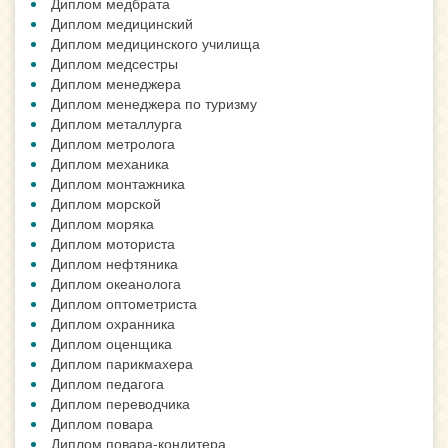
Диплом медбрата
Диплом медицинский
Диплом медицинского училища
Диплом медсестры
Диплом менеджера
Диплом менеджера по туризму
Диплом металлурга
Диплом метролога
Диплом механика
Диплом монтажника
Диплом морской
Диплом моряка
Диплом моториста
Диплом нефтяника
Диплом океанолога
Диплом оптометриста
Диплом охранника
Диплом оценщика
Диплом парикмахера
Диплом педагога
Диплом переводчика
Диплом повара
Диплом повара-кондитера