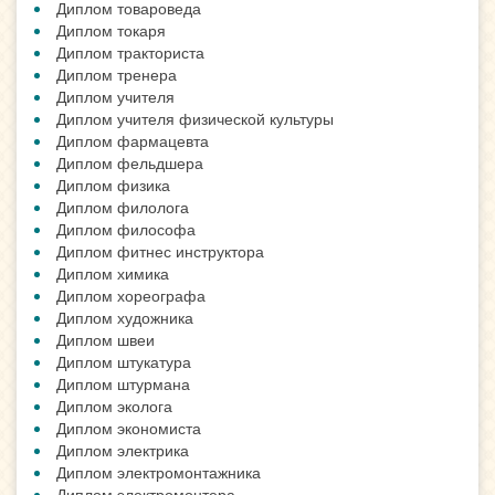
Диплом товароведа
Диплом токаря
Диплом тракториста
Диплом тренера
Диплом учителя
Диплом учителя физической культуры
Диплом фармацевта
Диплом фельдшера
Диплом физика
Диплом филолога
Диплом философа
Диплом фитнес инструктора
Диплом химика
Диплом хореографа
Диплом художника
Диплом швеи
Диплом штукатура
Диплом штурмана
Диплом эколога
Диплом экономиста
Диплом электрика
Диплом электромонтажника
Диплом электромонтера