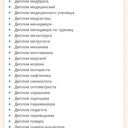
Диплом медбрата
Диплом медицинский
Диплом медицинского училища
Диплом медсестры
Диплом менеджера
Диплом менеджера по туризму
Диплом металлурга
Диплом метролога
Диплом механика
Диплом монтажника
Диплом морской
Диплом моряка
Диплом моториста
Диплом нефтяника
Диплом океанолога
Диплом оптометриста
Диплом охранника
Диплом оценщика
Диплом парикмахера
Диплом педагога
Диплом переводчика
Диплом повара
Диплом повара-кондитера