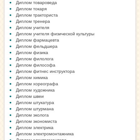
Диплом товароведа
Диплом токаря
Диплом тракториста
Диплом тренера
Диплом учителя
Диплом учителя физической культуры
Диплом фармацевта
Диплом фельдшера
Диплом физика
Диплом филолога
Диплом философа
Диплом фитнес инструктора
Диплом химика
Диплом хореографа
Диплом художника
Диплом швеи
Диплом штукатура
Диплом штурмана
Диплом эколога
Диплом экономиста
Диплом электрика
Диплом электромонтажника
Диплом электромонтера