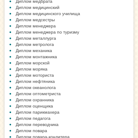
Диплом медбрата
Диплом медицинский
Диплом медицинского училища
Диплом медсестры
Диплом менеджера
Диплом менеджера по туризму
Диплом металлурга
Диплом метролога
Диплом механика
Диплом монтажника
Диплом морской
Диплом моряка
Диплом моториста
Диплом нефтяника
Диплом океанолога
Диплом оптометриста
Диплом охранника
Диплом оценщика
Диплом парикмахера
Диплом педагога
Диплом переводчика
Диплом повара
Диплом повара-кондитера