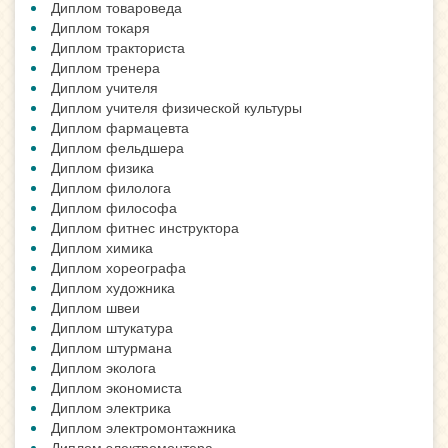
Диплом товароведа
Диплом токаря
Диплом тракториста
Диплом тренера
Диплом учителя
Диплом учителя физической культуры
Диплом фармацевта
Диплом фельдшера
Диплом физика
Диплом филолога
Диплом философа
Диплом фитнес инструктора
Диплом химика
Диплом хореографа
Диплом художника
Диплом швеи
Диплом штукатура
Диплом штурмана
Диплом эколога
Диплом экономиста
Диплом электрика
Диплом электромонтажника
Диплом электромонтера