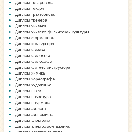
Диплом товароведа
Диплом токаря
Диплом тракториста
Диплом тренера
Диплом учителя
Диплом учителя физической культуры
Диплом фармацевта
Диплом фельдшера
Диплом физика
Диплом филолога
Диплом философа
Диплом фитнес инструктора
Диплом химика
Диплом хореографа
Диплом художника
Диплом швеи
Диплом штукатура
Диплом штурмана
Диплом эколога
Диплом экономиста
Диплом электрика
Диплом электромонтажника
Диплом электромонтера