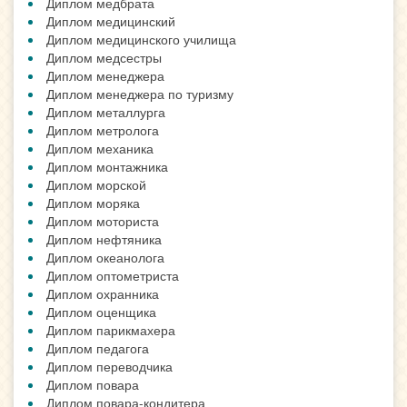
Диплом медбрата
Диплом медицинский
Диплом медицинского училища
Диплом медсестры
Диплом менеджера
Диплом менеджера по туризму
Диплом металлурга
Диплом метролога
Диплом механика
Диплом монтажника
Диплом морской
Диплом моряка
Диплом моториста
Диплом нефтяника
Диплом океанолога
Диплом оптометриста
Диплом охранника
Диплом оценщика
Диплом парикмахера
Диплом педагога
Диплом переводчика
Диплом повара
Диплом повара-кондитера