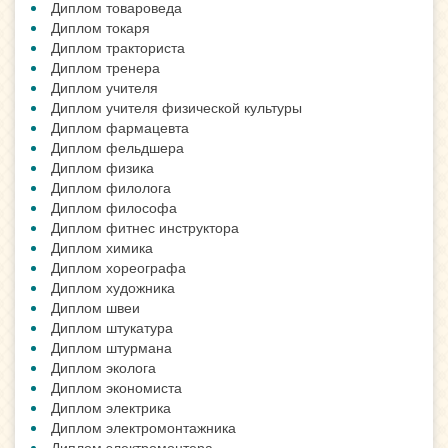
Диплом товароведа
Диплом токаря
Диплом тракториста
Диплом тренера
Диплом учителя
Диплом учителя физической культуры
Диплом фармацевта
Диплом фельдшера
Диплом физика
Диплом филолога
Диплом философа
Диплом фитнес инструктора
Диплом химика
Диплом хореографа
Диплом художника
Диплом швеи
Диплом штукатура
Диплом штурмана
Диплом эколога
Диплом экономиста
Диплом электрика
Диплом электромонтажника
Диплом электромонтера