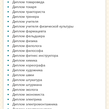
Диплом товароведа
Диплом токаря
Диплом тракториста
Диплом тренера
Диплом учителя
Диплом учителя физической культуры
Диплом фармацевта
Диплом фельдшера
Диплом физика
Диплом филолога
Диплом философа
Диплом фитнес инструктора
Диплом химика
Диплом хореографа
Диплом художника
Диплом швеи
Диплом штукатура
Диплом штурмана
Диплом эколога
Диплом экономиста
Диплом электрика
Диплом электромонтажника
Диплом электромонтера