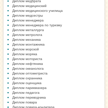
Диплом медбрата
Диплом медицинский
Диплом медицинского училища
Диплом медсестры
Диплом менеджера
Диплом менеджера по туризму
Диплом металлурга
Диплом метролога
Диплом механика
Диплом монтажника
Диплом морской
Диплом моряка
Диплом моториста
Диплом нефтяника
Диплом океанолога
Диплом оптометриста
Диплом охранника
Диплом оценщика
Диплом парикмахера
Диплом педагога
Диплом переводчика
Диплом повара
Диплом повара-кондитера