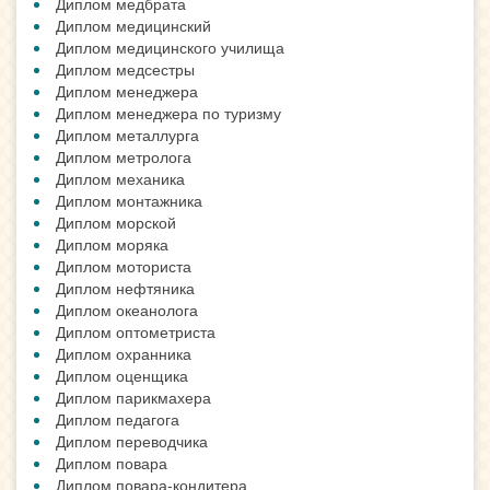
Диплом медбрата
Диплом медицинский
Диплом медицинского училища
Диплом медсестры
Диплом менеджера
Диплом менеджера по туризму
Диплом металлурга
Диплом метролога
Диплом механика
Диплом монтажника
Диплом морской
Диплом моряка
Диплом моториста
Диплом нефтяника
Диплом океанолога
Диплом оптометриста
Диплом охранника
Диплом оценщика
Диплом парикмахера
Диплом педагога
Диплом переводчика
Диплом повара
Диплом повара-кондитера