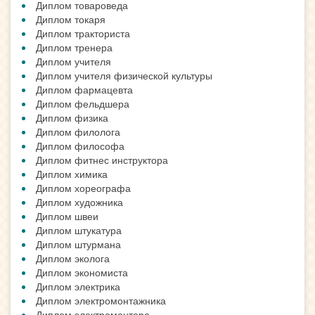
Диплом товароведа
Диплом токаря
Диплом тракториста
Диплом тренера
Диплом учителя
Диплом учителя физической культуры
Диплом фармацевта
Диплом фельдшера
Диплом физика
Диплом филолога
Диплом философа
Диплом фитнес инструктора
Диплом химика
Диплом хореографа
Диплом художника
Диплом швеи
Диплом штукатура
Диплом штурмана
Диплом эколога
Диплом экономиста
Диплом электрика
Диплом электромонтажника
Диплом электромонтера