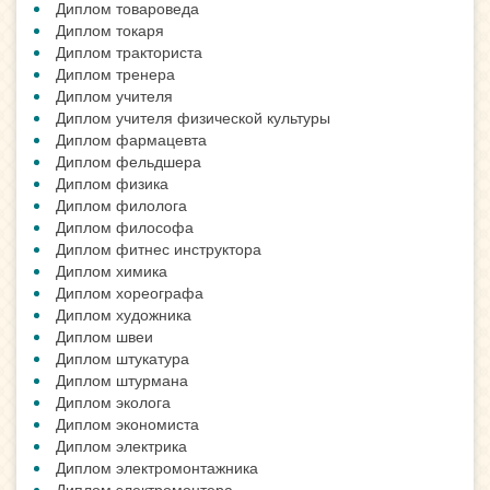
Диплом товароведа
Диплом токаря
Диплом тракториста
Диплом тренера
Диплом учителя
Диплом учителя физической культуры
Диплом фармацевта
Диплом фельдшера
Диплом физика
Диплом филолога
Диплом философа
Диплом фитнес инструктора
Диплом химика
Диплом хореографа
Диплом художника
Диплом швеи
Диплом штукатура
Диплом штурмана
Диплом эколога
Диплом экономиста
Диплом электрика
Диплом электромонтажника
Диплом электромонтера