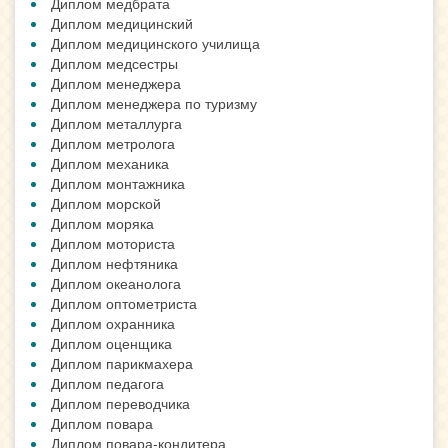
Диплом медбрата
Диплом медицинский
Диплом медицинского училища
Диплом медсестры
Диплом менеджера
Диплом менеджера по туризму
Диплом металлурга
Диплом метролога
Диплом механика
Диплом монтажника
Диплом морской
Диплом моряка
Диплом моториста
Диплом нефтяника
Диплом океанолога
Диплом оптометриста
Диплом охранника
Диплом оценщика
Диплом парикмахера
Диплом педагога
Диплом переводчика
Диплом повара
Диплом повара-кондитера