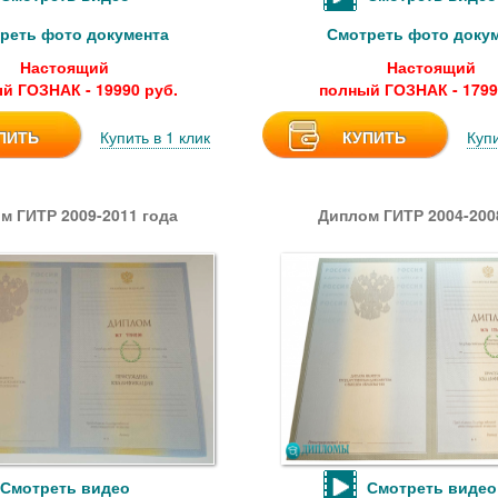
реть фото документа
Смотреть фото доку
Настоящий
Настоящий
й ГОЗНАК - 19990 руб.
полный ГОЗНАК - 1799
ПИТЬ
Купить в 1 клик
КУПИТЬ
Купи
м ГИТР 2009-2011 года
Диплом ГИТР 2004-200
Смотреть видео
Смотреть видео