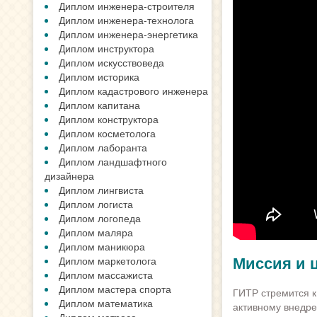
Диплом инженера-строителя
Диплом инженера-технолога
Диплом инженера-энергетика
Диплом инструктора
Диплом искусствоведа
Диплом историка
Диплом кадастрового инженера
Диплом капитана
Диплом конструктора
Диплом косметолога
Диплом лаборанта
Диплом ландшафтного
дизайнера
Диплом лингвиста
Диплом логиста
Диплом логопеда
Диплом маляра
Диплом маникюра
Миссия и 
Диплом маркетолога
Диплом массажиста
Диплом мастера спорта
ГИТР стремится к
Диплом математика
активному внедре