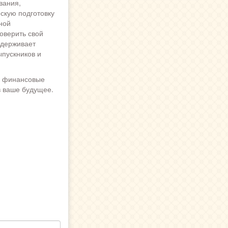
вания,
скую подготовку
ной
оверить свой
ддерживает
ыпускников и
и финансовые
в ваше будущее.