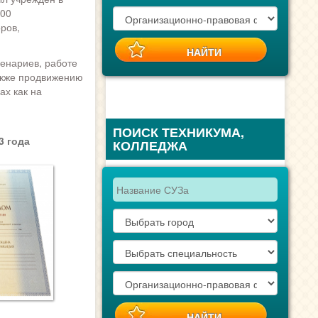
000
ров,
енариев, работе
также продвижению
ах как на
ПОИСК ТЕХНИКУМА,
3 года
КОЛЛЕДЖА