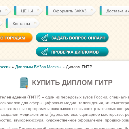
и
ЦЕНЫ
Оформить ЗАКАЗ
Доставка и
Контакты
ПО ГОРОДАМ
ЗАДАТЬ ВОПРОС ОНЛАЙН
ПРОВЕРКА ДИПЛОМОВ
оссии
»
Дипломы ВУЗов Москвы
»
Диплом ГИТР
КУПИТЬ ДИПЛОМ ГИТР
 телевидения (ГИТР)
– один из передовых вузов России, специал
ссионалов для сферы цифровых медиа: телевидения, кинематогра
азовательные программы охватывают весь спектр ключевых специ
создания медиаконтента (журналистика, сценарное мастерство, р
усство, звукорежиссура, художественное оформление, продюсиров
стный как Гуманитарный институт телевидения и радиовещания, б