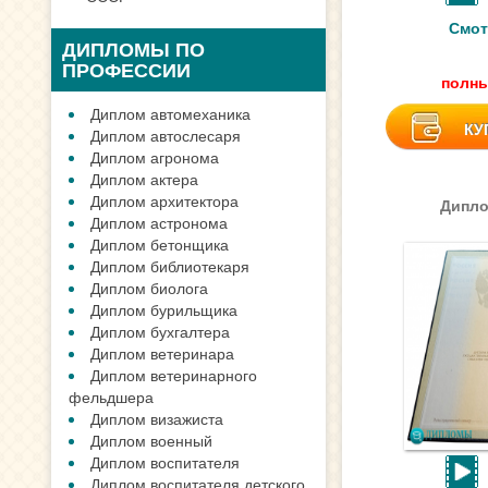
Смот
ДИПЛОМЫ ПО
ПРОФЕССИИ
полны
Диплом автомеханика
КУ
Диплом автослесаря
Диплом агронома
Диплом актера
Диплом архитектора
Дипло
Диплом астронома
Диплом бетонщика
Диплом библиотекаря
Диплом биолога
Диплом бурильщика
Диплом бухгалтера
Диплом ветеринара
Диплом ветеринарного
фельдшера
Диплом визажиста
Диплом военный
Диплом воспитателя
Диплом воспитателя детского