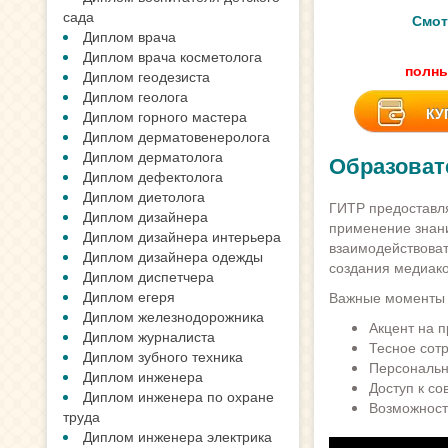
сада
Смот
Диплом врача
Диплом врача косметолога
полны
Диплом геодезиста
Диплом геолога
КУ
Диплом горного мастера
Диплом дерматовенеролога
Диплом дерматолога
Образоват
Диплом дефектолога
Диплом диетолога
ГИТР предоставля
Диплом дизайнера
применение знани
Диплом дизайнера интерьера
взаимодействоват
Диплом дизайнера одежды
создания медиако
Диплом диспетчера
Диплом егеря
Важные моменты 
Диплом железнодорожника
Акцент на п
Диплом журналиста
Тесное сот
Диплом зубного техника
Персональн
Диплом инженера
Доступ к с
Диплом инженера по охране
Возможность
труда
Диплом инженера электрика