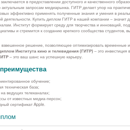
 заключается в предоставлении доступного и качественного образо
 актуальным запросам медиарынка. ГИТР делает упор на практиче
товых эффективно применять полученные знания и умения в реаль
 деятельности. Купить диплом ГИТР в нашей компании – значит д
алам. Институт формирует среду для творчества и инноваций, по
циативы и стремится к созданию крепкого сообщества студентов, в
о взвешенное решение, позволяющее оптимизировать временные 
диплом Института кино и телевидения (ГИТР)
– это инвестиция 
ГИТР
– это ваш шанс на успешную карьеру.
 преимущества
риентированное обучение;
я техническая база;
 на ведущих телеканалах;
ссы от известных медиа-персон;
ный сертификат Apple.
иплом