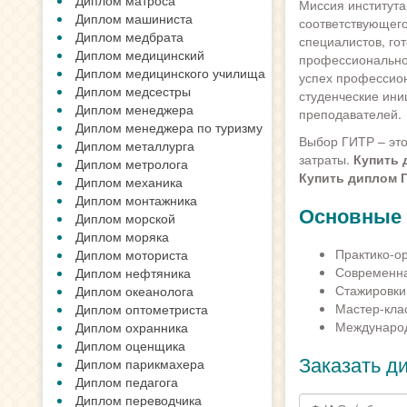
Диплом матроса
Миссия института
Диплом машиниста
соответствующего
Диплом медбрата
специалистов, го
Диплом медицинский
профессиональной
Диплом медицинского училища
успех профессион
Диплом медсестры
студенческие ини
Диплом менеджера
преподавателей.
Диплом менеджера по туризму
Выбор ГИТР – эт
Диплом металлурга
затраты.
Купить 
Диплом метролога
Купить диплом 
Диплом механика
Диплом монтажника
Основные
Диплом морской
Диплом моряка
Практико-о
Диплом моториста
Современна
Диплом нефтяника
Стажировки
Диплом океанолога
Мастер-кла
Диплом оптометриста
Международ
Диплом охранника
Диплом оценщика
Заказать д
Диплом парикмахера
Диплом педагога
Диплом переводчика