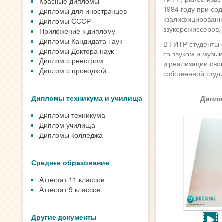
Красные дипломы
1994 году при со
Дипломы для иностранцев
квалифицированны
Дипломы СССР
звукорежиссеров,
Приложение к диплому
Дипломы Кандидата наук
В ГИТР студенты 
Дипломы Доктора наук
со звуком и музы
Диплом с реестром
и реализации сво
Диплом с проводкой
собственной студ
Дипломы техникума и училища
Дипло
Дипломы техникума
Диплом училища
Дипломы колледжа
Среднее образование
Аттестат 11 классов
Аттестат 9 классов
Другие документы