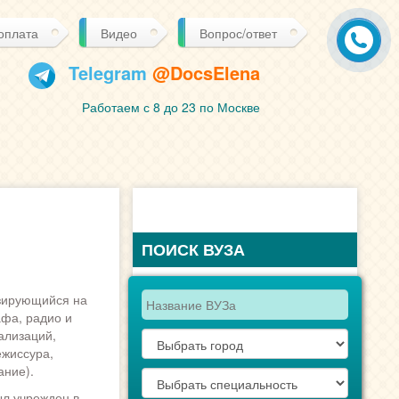
 оплата
Видео
Вопрос/ответ
Telegram
@DocsElena
Работаем с 8 до 23 по Москве
ПОИСК ВУЗА
изирующийся на
фа, радио и
ализаций,
ежиссура,
ание).
ыл учрежден в