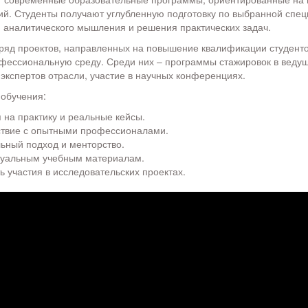
й. Студенты получают углубленную подготовку по выбранной спец
 аналитического мышления и решения практических задач.
яд проектов, направленных на повышение квалификации студенто
фессиональную среду. Среди них – программы стажировок в веду
 экспертов отрасли, участие в научных конференциях.
обучения:
 на практику и реальные кейсы.
твие с опытными профессионалами.
ьный подход и менторство.
ктуальным учебным материалам.
 участия в исследовательских проектах.