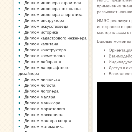
Диплом инженера-строителя
применение знани
Диплом инженера-технолога
развивают навыки
Диплом инженера-энергетика
Диплом инструктора
ИМЭС реализует р
Диплом искусствоведа
интеграцию в про
Диплом историка
мастер-классы от
Диплом кадастрового инженера
Важные моменты 
Диплом капитана
Диплом конструктора
Ориентация
Диплом косметолога
Взаимодейс
Диплом лаборанта
Индивидуал
Диплом ландшафтного
Доступ к а
дизайнера
Возможность
Диплом лингвиста
Диплом логиста
Диплом логопеда
Диплом маляра
Диплом маникюра
Диплом маркетолога
Диплом массажиста
Диплом мастера спорта
Диплом математика