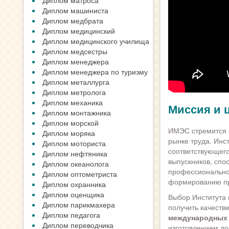
Диплом матроса
Диплом машиниста
Диплом медбрата
Диплом медицинский
Диплом медицинского училища
Диплом медсестры
Диплом менеджера
Диплом менеджера по туризму
Диплом металлурга
Диплом метролога
Диплом механика
Миссия и 
Диплом монтажника
Диплом морской
ИМЭС стремится к
Диплом моряка
рынке труда. Инс
Диплом моториста
соответствующего
Диплом нефтяника
выпускников, спо
Диплом океанолога
профессионально
Диплом оптометриста
формированию пр
Диплом охранника
Диплом оценщика
Выбор Института
Диплом парикмахера
получить качеств
Диплом педагога
международных 
Диплом переводчика
изготовлением до