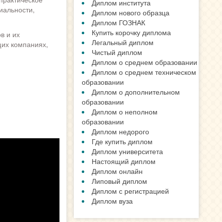
Диплом института
иальности,
Диплом нового образца
Диплом ГОЗНАК
Купить корочку диплома
в и их
Легальный диплом
щих компаниях,
Чистый диплом
Диплом о среднем образовании
Диплом о среднем техническом
образовании
Диплом о дополнительном
образовании
Диплом о неполном
образовании
Диплом недорого
Где купить диплом
Диплом университета
Настоящий диплом
Диплом онлайн
Липовый диплом
Диплом с регистрацией
Диплом вуза