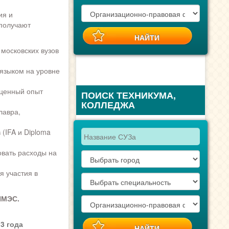
ия и
получают
московских вузов
языком на уровне
 ценный опыт
ПОИСК ТЕХНИКУМА,
КОЛЛЕДЖА
лавра,
(IFA и Diploma
овать расходы на
я участия в
ИМЭС.
3 года