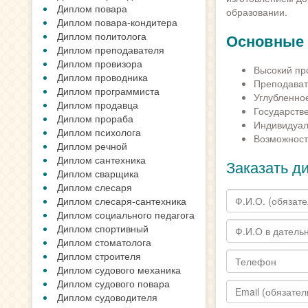
Диплом повара
образовании.
Диплом повара-кондитера
Диплом политолога
Основные
Диплом преподавателя
Диплом провизора
Высокий про
Диплом проводника
Преподавате
Диплом программиста
Углубленно
Диплом продавца
Государств
Диплом прораба
Индивидуал
Диплом психолога
Возможност
Диплом речной
Диплом сантехника
Заказать д
Диплом сварщика
Диплом слесаря
Диплом слесаря-сантехника
Диплом социального педагога
Диплом спортивный
Диплом стоматолога
Диплом строителя
Диплом судового механика
Диплом судового повара
Диплом судоводителя