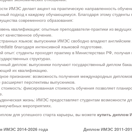
ости ИМЭС делает акцент на практическую направленность обучен
нный подход к каждому обучающемуся. Благодаря этому студенты 
ущества современного образования:
овень квалификации: опытные преподаватели-практики из ведущих 
ют качественное обучение.
странных языков: выпускники ИМЭС свободно владеют английским 
mediate благодаря интенсивной языковой подготовке.
й опыт: студенты проходят практику в Министерствах РФ, получая
сударственных структурах.
енный диплом: выпускники получают государственный диплом бака
ющий их квалификацию.
ное признание: возможность получения международных дипломов 
) расширяет перспективы выпускников.
 стоимость: фиксированная стоимость обучения позволяет планир
е.
туденческая жизнь: ИМЭС предоставляет студентам возможности дл
внеучебных мероприятиях.
иплом для успешного старта карьеры, вы можете
купить диплом 
м ИМЭС 2014-2026 года
Диплом ИМЭС 2011-201