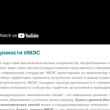
ценности ИМЭС
 подготовке высококомпетентных специалистов, востребованных 
титут видит свою миссию в предоставлении качественного образова
 современным стандартам. ИМЭС ориентирован на практическую п
собных эффективно применять полученные знания и навыки в реа
й деятельности. ИМЭС поощряет научную деятельность и стремит
офессионального сообщества студентов, выпускников и преподав
 международных экономических связей – это взвешенное решение
енное образование и успешно начать карьеру.
Купить диплом Инс
экономических связей
можно в специализированных компаниях,
кументов.
Купить диплом ИМЭС
— это эффективный способ получ