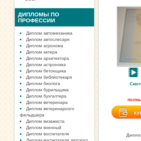
ДИПЛОМЫ ПО
ПРОФЕССИИ
Диплом автомеханика
Диплом автослесаря
Диплом агронома
Диплом актера
Диплом архитектора
Диплом астронома
Диплом бетонщика
Диплом библиотекаря
Диплом биолога
Смот
Диплом бурильщика
Диплом бухгалтера
полны
Диплом ветеринара
Диплом ветеринарного
КУ
фельдшера
Диплом визажиста
Диплом военный
Диплом воспитателя
Дипло
Диплом воспитателя детского