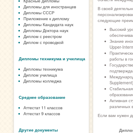
Красные дипломы
Дипломы для иностранцев
В своей деятельн
Дипломы СССР
персонализирова
Приложение к диплому
следующие преим
Дипломы Кандидата наук
Высокий ур
Дипломы Доктора наук
обеспечива
Диплом с реестром
Знание ино
Диплом с проводкой
Upper-Inter
Практически
Дипломы техникума и училища
работы в го
Государств
Дипломы техникума
подтвержда
Диплом училища
Международ
Дипломы колледжа
Supplement
Стабильная
образовани
Среднее образование
Активная с
различных 
Аттестат 11 классов
Аттестат 9 классов
Если вам нужен д
Другие документы
Дипло