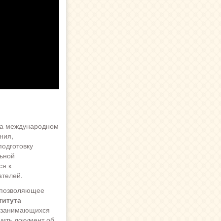
на международном
ния,
одготовку
льной
ся к
ателей.
, позволяющее
титута
 занимающихся
ить документ об