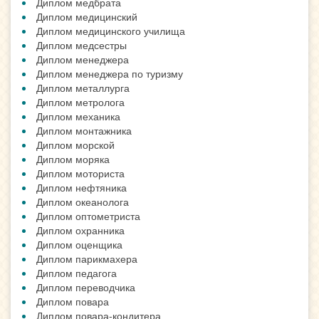
Диплом медбрата
Диплом медицинский
Диплом медицинского училища
Диплом медсестры
Диплом менеджера
Диплом менеджера по туризму
Диплом металлурга
Диплом метролога
Диплом механика
Диплом монтажника
Диплом морской
Диплом моряка
Диплом моториста
Диплом нефтяника
Диплом океанолога
Диплом оптометриста
Диплом охранника
Диплом оценщика
Диплом парикмахера
Диплом педагога
Диплом переводчика
Диплом повара
Диплом повара-кондитера