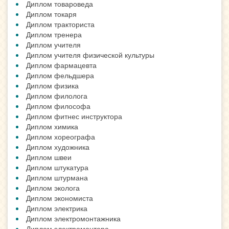
Диплом товароведа
Диплом токаря
Диплом тракториста
Диплом тренера
Диплом учителя
Диплом учителя физической культуры
Диплом фармацевта
Диплом фельдшера
Диплом физика
Диплом филолога
Диплом философа
Диплом фитнес инструктора
Диплом химика
Диплом хореографа
Диплом художника
Диплом швеи
Диплом штукатура
Диплом штурмана
Диплом эколога
Диплом экономиста
Диплом электрика
Диплом электромонтажника
Диплом электромонтера