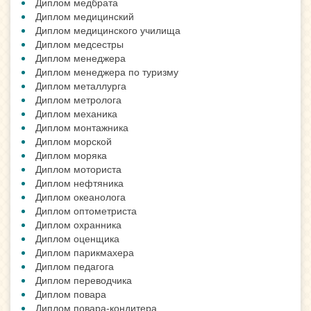
Диплом медбрата
Диплом медицинский
Диплом медицинского училища
Диплом медсестры
Диплом менеджера
Диплом менеджера по туризму
Диплом металлурга
Диплом метролога
Диплом механика
Диплом монтажника
Диплом морской
Диплом моряка
Диплом моториста
Диплом нефтяника
Диплом океанолога
Диплом оптометриста
Диплом охранника
Диплом оценщика
Диплом парикмахера
Диплом педагога
Диплом переводчика
Диплом повара
Диплом повара-кондитера