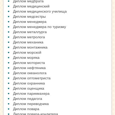
Диплом медбрата
Диплом медицинский
Диплом медицинского училища
Диплом медсестры
Диплом менеджера
Диплом менеджера по туризму
Диплом металлурга
Диплом метролога
Диплом механика
Диплом монтажника
Диплом морской
Диплом моряка
Диплом моториста
Диплом нефтяника
Диплом океанолога
Диплом оптометриста
Диплом охранника
Диплом оценщика
Диплом парикмахера
Диплом педагога
Диплом переводчика
Диплом повара
Диплом повара-кондитера