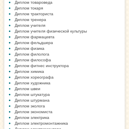
Диплом товароведа
Диплом токаря
Диплом тракториста
Диплом тренера
Диплом учителя
Диплом учителя физической культуры
Диплом фармацевта
Диплом фельдшера
Диплом физика
Диплом филолога
Диплом философа
Диплом фитнес инструктора
Диплом химика
Диплом хореографа
Диплом художника
Диплом швеи
Диплом штукатура
Диплом штурмана
Диплом эколога
Диплом экономиста
Диплом электрика
Диплом электромонтажника
Диплом электромонтера