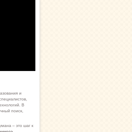
азования и
специалистов,
ехнологий. В
чный поиск,
мана – это шаг к
енного