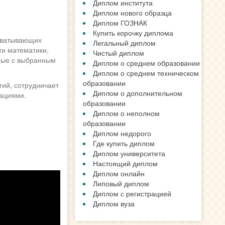
Диплом института
Диплом нового образца
Диплом ГОЗНАК
Купить корочку диплома
хватывающих
Легальный диплом
ти математики,
Чистый диплом
ные с выбранным
Диплом о среднем образовании
Диплом о среднем техническом
образовании
гий, сотрудничает
Диплом о дополнительном
ациями.
образовании
Диплом о неполном
образовании
Диплом недорого
Где купить диплом
Диплом университета
Настоящий диплом
Диплом онлайн
Липовый диплом
Диплом с регистрацией
Диплом вуза