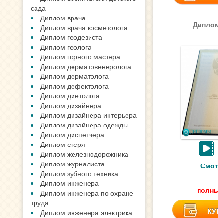
сада
Диплом врача
Диплом
Диплом врача косметолога
Диплом геодезиста
Диплом геолога
Диплом горного мастера
Диплом дерматовенеролога
Диплом дерматолога
Диплом дефектолога
Диплом диетолога
Диплом дизайнера
Диплом дизайнера интерьера
Диплом дизайнера одежды
Диплом диспетчера
Диплом егеря
Диплом железнодорожника
Диплом журналиста
Смот
Диплом зубного техника
Диплом инженера
полны
Диплом инженера по охране
труда
КУ
Диплом инженера электрика