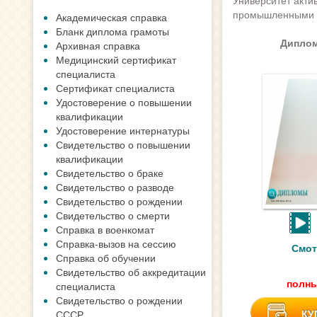
Университет акти
промышленными к
Академическая справка
Бланк диплома грамоты
Диплом
Архивная справка
Медицинский сертификат
специалиста
Сертификат специалиста
Удостоверение о повышении
квалификации
Удостоверение интернатуры
Свидетельство о повышении
квалификации
Свидетельство о браке
Свидетельство о разводе
Свидетельство о рождении
Свидетельство о смерти
Справка в военкомат
Справка-вызов на сессию
Смот
Справка об обучении
Свидетельство об аккредитации
полны
специалиста
Свидетельство о рождении
КУ
СССР