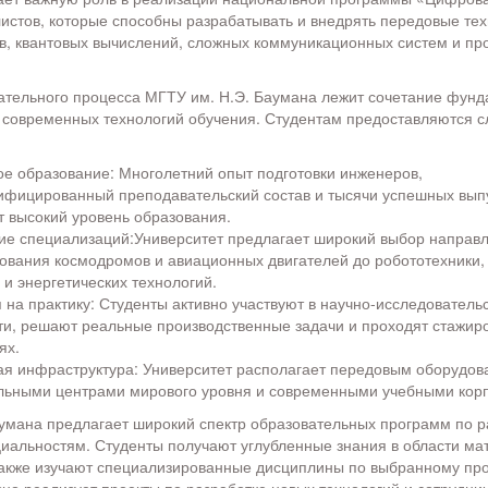
истов, которые способны разрабатывать и внедрять передовые тех
, квантовых вычислений, сложных коммуникационных систем и пр
ательного процесса МГТУ им. Н.Э. Баумана лежит сочетание фун
 современных технологий обучения. Студентам предоставляются 
ое образование: Многолетний опыт подготовки инженеров,
ифицированный преподавательский состав и тысячи успешных вып
т высокий уровень образования.
ие специализаций:Университет предлагает широкий выбор направл
рования космодромов и авиационных двигателей до робототехники,
и энергетических технологий.
на практику: Студенты активно участвуют в научно-исследователь
ти, решают реальные производственные задачи и проходят стажир
ях.
я инфраструктура: Университет располагает передовым оборудов
льными центрами мирового уровня и современными учебными кор
умана предлагает широкий спектр образовательных программ по 
альностям. Студенты получают углубленные знания в области мат
также изучают специализированные дисциплины по выбранному пр