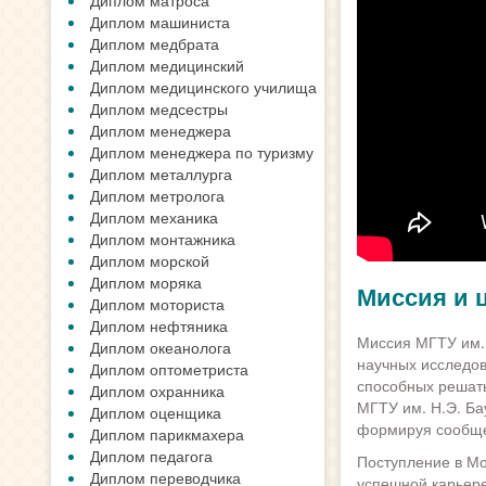
Диплом матроса
Диплом машиниста
Диплом медбрата
Диплом медицинский
Диплом медицинского училища
Диплом медсестры
Диплом менеджера
Диплом менеджера по туризму
Диплом металлурга
Диплом метролога
Диплом механика
Диплом монтажника
Диплом морской
Диплом моряка
Миссия и 
Диплом моториста
Диплом нефтяника
Миссия МГТУ им. 
Диплом океанолога
научных исследов
Диплом оптометриста
способных решать
Диплом охранника
МГТУ им. Н.Э. Ба
Диплом оценщика
формируя сообщес
Диплом парикмахера
Диплом педагога
Поступление в Мо
Диплом переводчика
успешной карьер