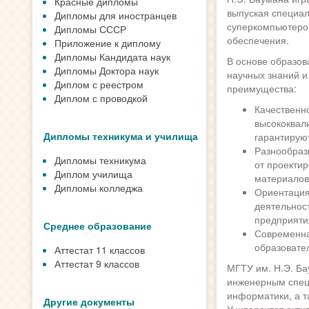
Красные дипломы
выпуская специал
Дипломы для иностранцев
суперкомпьютеров
Дипломы СССР
обеспечения.
Приложение к диплому
Дипломы Кандидата наук
В основе образов
Дипломы Доктора наук
научных знаний и
Диплом с реестром
преимущества:
Диплом с проводкой
Качественн
высококвал
Дипломы техникума и училища
гарантирую
Разнообраз
Дипломы техникума
от проекти
Диплом училища
материалов 
Дипломы колледжа
Ориентация 
деятельнос
предприяти
Среднее образование
Современна
образовате
Аттестат 11 классов
Аттестат 9 классов
МГТУ им. Н.Э. Ба
инженерным специ
информатики, а 
Другие документы