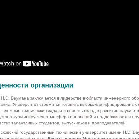
ценности организации
Н.Э. Баумана заключается в лидерстве в области инженерного обр
аний. Университет стремится готовить высококвалифицированных 
 сложные технические задачи и вносить вклад в развитие науки и т
умана культивируется атмосфера инноваций и поддерживается нау
тво талантливых студентов, выпускников и преподавателей.
сковский государственный технический университет имени Н.Э. Бау
е в инженерной сфере.
Купить диплом Московского государств