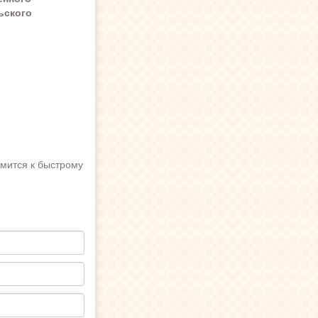
ьского
емится к быстрому