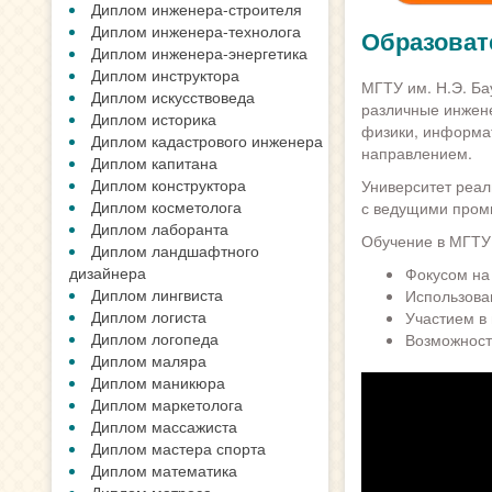
Диплом инженера-строителя
Диплом инженера-технолога
Образоват
Диплом инженера-энергетика
Диплом инструктора
МГТУ им. Н.Э. Б
Диплом искусствоведа
различные инжене
Диплом историка
физики, информат
Диплом кадастрового инженера
направлением.
Диплом капитана
Диплом конструктора
Университет реал
Диплом косметолога
с ведущими пром
Диплом лаборанта
Обучение в МГТУ 
Диплом ландшафтного
дизайнера
Фокусом на
Диплом лингвиста
Использова
Диплом логиста
Участием в
Диплом логопеда
Возможност
Диплом маляра
Диплом маникюра
Диплом маркетолога
Диплом массажиста
Диплом мастера спорта
Диплом математика