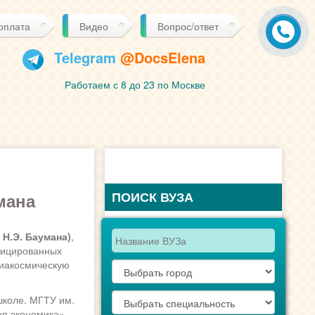
 оплата
Видео
Вопрос/ответ
Telegram
@DocsElena
Работаем с 8 до 23 по Москве
ПОИСК ВУЗА
мана
Н.Э. Баумана)
,
ифицированных
виакосмическую
школе. МГТУ им.
я экономика»,