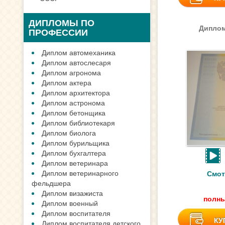
ДИПЛОМЫ ПО
Диплом
ПРОФЕССИИ
Диплом автомеханика
Диплом автослесаря
Диплом агронома
Диплом актера
Диплом архитектора
Диплом астронома
Диплом бетонщика
Диплом библиотекаря
Диплом биолога
Диплом бурильщика
Диплом бухгалтера
Диплом ветеринара
Диплом ветеринарного
Смот
фельдшера
Диплом визажиста
полны
Диплом военный
Диплом воспитателя
КУ
Диплом воспитателя детского