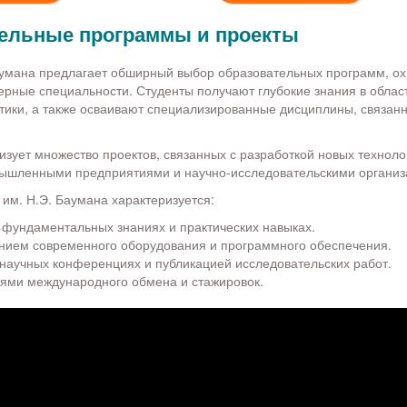
ельные программы и проекты
аумана предлагает обширный выбор образовательных программ, о
рные специальности. Студенты получают глубокие знания в облас
ики, а также осваивают специализированные дисциплины, связан
изует множество проектов, связанных с разработкой новых техноло
ышленными предприятиями и научно-исследовательскими организ
им. Н.Э. Баумана характеризуется:
 фундаментальных знаниях и практических навыках.
нием современного оборудования и программного обеспечения.
 научных конференциях и публикацией исследовательских работ.
ями международного обмена и стажировок.