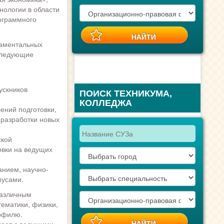
нологии в области
ограммного
даментальных
следующие
ускников
ПОИСК ТЕХНИКУМА,
КОЛЛЕДЖА
ений подготовки,
 разработки новых
ской
овки на ведущих
анием, научно-
пусами.
различным
ематики, физики,
офилю.