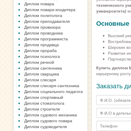
Диплом повара
технического ун
Диплом повара-кондитера
университета)
мо
Диплом политолога
Диплом преподавателя
Основные
Диплом провизора
Диплом проводника
Высокий рей
Диплом программиста
Востребован
Диплом продавца
Широкие во
Диплом прораба
Развитая и
Диплом психолога
Партнерств
Диплом речной
Купить диплом М
Диплом сантехника
карьерному росту
Диплом сварщика
Диплом слесаря
Заказать д
Диплом слесаря-сантехника
Диплом социального педагога
Диплом спортивный
Диплом стоматолога
Диплом строителя
Диплом судового механика
Диплом судового повара
Диплом судоводителя