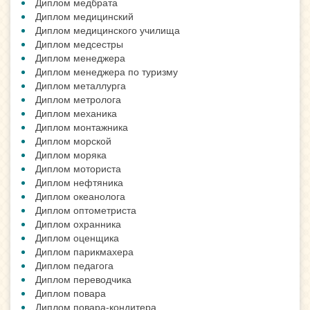
Диплом медбрата
Диплом медицинский
Диплом медицинского училища
Диплом медсестры
Диплом менеджера
Диплом менеджера по туризму
Диплом металлурга
Диплом метролога
Диплом механика
Диплом монтажника
Диплом морской
Диплом моряка
Диплом моториста
Диплом нефтяника
Диплом океанолога
Диплом оптометриста
Диплом охранника
Диплом оценщика
Диплом парикмахера
Диплом педагога
Диплом переводчика
Диплом повара
Диплом повара-кондитера