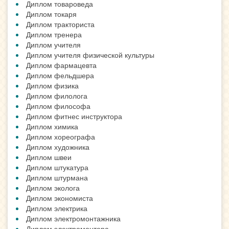
Диплом товароведа
Диплом токаря
Диплом тракториста
Диплом тренера
Диплом учителя
Диплом учителя физической культуры
Диплом фармацевта
Диплом фельдшера
Диплом физика
Диплом филолога
Диплом философа
Диплом фитнес инструктора
Диплом химика
Диплом хореографа
Диплом художника
Диплом швеи
Диплом штукатура
Диплом штурмана
Диплом эколога
Диплом экономиста
Диплом электрика
Диплом электромонтажника
Диплом электромонтера