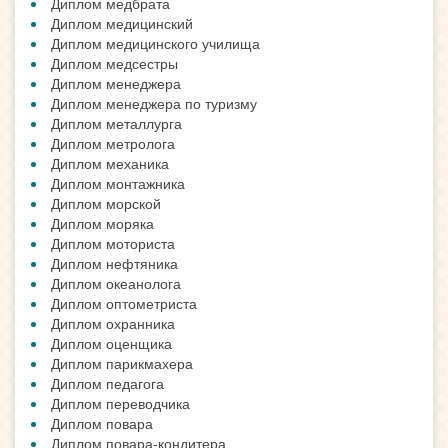
Диплом медбрата
Диплом медицинский
Диплом медицинского училища
Диплом медсестры
Диплом менеджера
Диплом менеджера по туризму
Диплом металлурга
Диплом метролога
Диплом механика
Диплом монтажника
Диплом морской
Диплом моряка
Диплом моториста
Диплом нефтяника
Диплом океанолога
Диплом оптометриста
Диплом охранника
Диплом оценщика
Диплом парикмахера
Диплом педагога
Диплом переводчика
Диплом повара
Диплом повара-кондитера