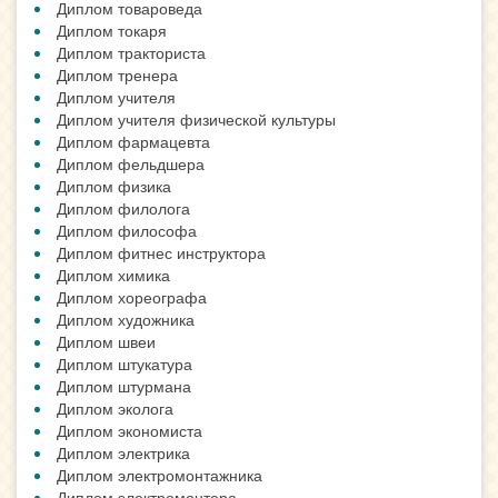
Диплом товароведа
Диплом токаря
Диплом тракториста
Диплом тренера
Диплом учителя
Диплом учителя физической культуры
Диплом фармацевта
Диплом фельдшера
Диплом физика
Диплом филолога
Диплом философа
Диплом фитнес инструктора
Диплом химика
Диплом хореографа
Диплом художника
Диплом швеи
Диплом штукатура
Диплом штурмана
Диплом эколога
Диплом экономиста
Диплом электрика
Диплом электромонтажника
Диплом электромонтера