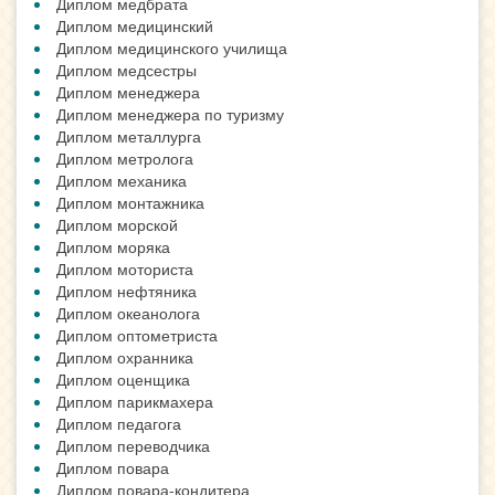
Диплом медбрата
Диплом медицинский
Диплом медицинского училища
Диплом медсестры
Диплом менеджера
Диплом менеджера по туризму
Диплом металлурга
Диплом метролога
Диплом механика
Диплом монтажника
Диплом морской
Диплом моряка
Диплом моториста
Диплом нефтяника
Диплом океанолога
Диплом оптометриста
Диплом охранника
Диплом оценщика
Диплом парикмахера
Диплом педагога
Диплом переводчика
Диплом повара
Диплом повара-кондитера