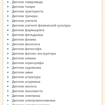
Диплом товароведа
Диплом токаря
Диплом тракториста
Диплом тренера
Диплом учителя
Диплом учителя физической культуры
Диплом фармацевта
Диплом фельдшера
Диплом физика
Диплом филолога
Диплом философа
Диплом фитнес инструктора
Диплом химика
Диплом хореографа
Диплом художника
Диплом швеи
Диплом штукатура
Диплом штурмана
Диплом эколога
Диплом экономиста
Диплом электрика
Диплом электромонтажника
Диплом электромонтера