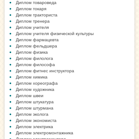
Диплом товароведа
Диплом токаря
Диплом тракториста
Диплом тренера
Диплом учителя
Диплом учителя физической культуры
Диплом фармацевта
Диплом фельдшера
Диплом физика
Диплом филолога
Диплом философа
Диплом фитнес инструктора
Диплом химика
Диплом хореографа
Диплом художника
Диплом швеи
Диплом штукатура
Диплом штурмана
Диплом эколога
Диплом экономиста
Диплом электрика
Диплом электромонтажника
Диплом электромонтера