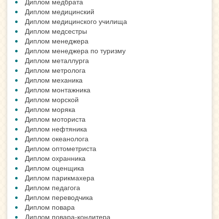
Диплом медбрата
Диплом медицинский
Диплом медицинского училища
Диплом медсестры
Диплом менеджера
Диплом менеджера по туризму
Диплом металлурга
Диплом метролога
Диплом механика
Диплом монтажника
Диплом морской
Диплом моряка
Диплом моториста
Диплом нефтяника
Диплом океанолога
Диплом оптометриста
Диплом охранника
Диплом оценщика
Диплом парикмахера
Диплом педагога
Диплом переводчика
Диплом повара
Диплом повара-кондитера