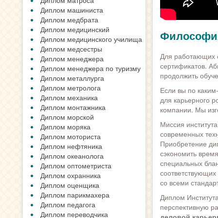
Диплом матроса
Диплом машиниста
Диплом медбрата
Диплом медицинский
Философия
Диплом медицинского училища
Диплом медсестры
Для работающих 
Диплом менеджера
сертификатов. Аб
Диплом менеджера по туризму
продолжить обуче
Диплом металлурга
Диплом метролога
Если вы по каким
Диплом механика
для карьерного р
Диплом монтажника
компании. Мы изг
Диплом морской
Миссия института
Диплом моряка
современных техн
Диплом моториста
Приобретение ди
Диплом нефтяника
сэкономить время
Диплом океанолога
специальных блан
Диплом оптометриста
соответствующих 
Диплом охранника
со всеми стандар
Диплом оценщика
Диплом парикмахера
Диплом Института
Диплом педагога
перспективную ра
Диплом переводчика
деловой карье