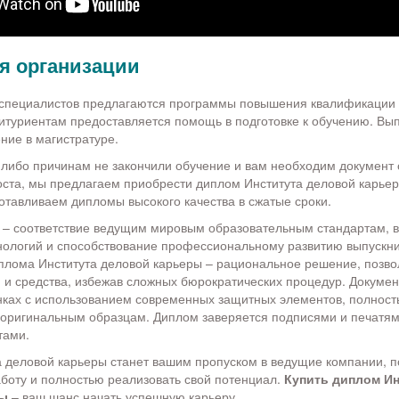
 организации
специалистов предлагаются программы повышения квалификации 
итуриентам предоставляется помощь в подготовке к обучению. Вып
ние в магистратуре.
-либо причинам не закончили обучение и вам необходим документ
оста, мы предлагаем приобрести диплом Института деловой карье
отавливаем дипломы высокого качества в сжатые сроки.
 – соответствие ведущим мировым образовательным стандартам, 
ологий и способствование профессиональному развитию выпускни
плома Института деловой карьеры – рациональное решение, позв
 и средства, избежав сложных бюрократических процедур. Докуме
ках с использованием современных защитных элементов, полност
оригинальным образцам. Диплом заверяется подписями и печатями
тами.
 деловой карьеры станет вашим пропуском в ведущие компании, п
боту и полностью реализовать свой потенциал.
Купить диплом Ин
ры
– ваш шанс начать успешную карьеру.