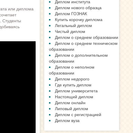
Диплом института
Диплом нового образца
тата или диплома
Диплом ГОЗНАК
сочетает
Купить корочку диплома
. Студенты
Легальный диплом
 добиваясь
Чистый диплом
Диплом о среднем образовании
Диплом о среднем техническом
образовании
Диплом о дополнительном
образовании
Диплом о неполном
образовании
Диплом недорого
Где купить диплом
Диплом университета
Настоящий диплом
Диплом онлайн
Липовый диплом
Диплом с регистрацией
Диплом вуза