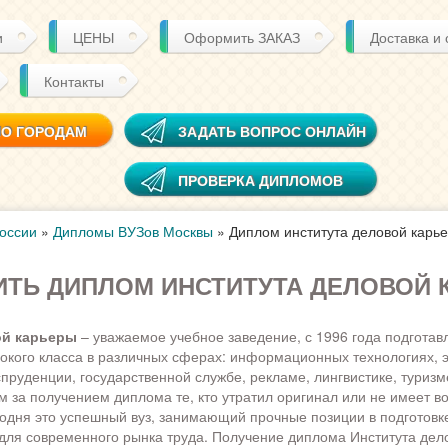
и
ЦЕНЫ
Оформить ЗАКАЗ
Доставка и
Контакты
ПО ГОРОДАМ
ЗАДАТЬ ВОПРОС ОНЛАЙН
ПРОВЕРКА ДИПЛОМОВ
оссии
»
Дипломы ВУЗов Москвы
»
Диплом института деловой карь
ИТЬ ДИПЛОМ ИНСТИТУТА ДЕЛОВОЙ
ой карьеры
– уважаемое учебное заведение, с 1996 года подгота
окого класса в различных сферах: информационных технологиях, 
пруденции, государственной службе, рекламе, лингвистике, туризме
 за получением диплома те, кто утратил оригинал или не имеет в
годня это успешный вуз, занимающий прочные позиции в подготовк
ля современного рынка труда. Получение диплома Института дел