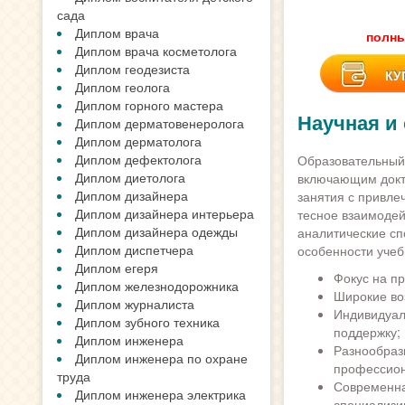
сада
Диплом врача
полны
Диплом врача косметолога
Диплом геодезиста
КУ
Диплом геолога
Диплом горного мастера
Научная и
Диплом дерматовенеролога
Диплом дерматолога
Диплом дефектолога
Образовательный
Диплом диетолога
включающим докто
Диплом дизайнера
занятия с привле
Диплом дизайнера интерьера
тесное взаимодей
Диплом дизайнера одежды
аналитические сп
Диплом диспетчера
особенности учеб
Диплом егеря
Фокус на п
Диплом железнодорожника
Широкие во
Диплом журналиста
Индивидуал
Диплом зубного техника
поддержку;
Диплом инженера
Разнообраз
Диплом инженера по охране
профессион
труда
Современна
Диплом инженера электрика
специализи