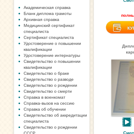
Смот
Академическая справка
Бланк диплома грамоты
полны
Архивная справка
Медицинский сертификат
КУ
специалиста
Сертификат специалиста
Удостоверение о повышении
Дипл
квалификации
кар
Удостоверение интернатуры
Свидетельство о повышении
квалификации
Свидетельство о браке
Свидетельство о разводе
Свидетельство о рождении
Свидетельство о смерти
Справка в военкомат
Справка-вызов на сессию
Справка об обучении
Свидетельство об аккредитации
специалиста
Свидетельство о рождении
Смот
СССР