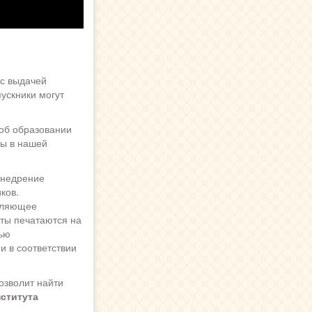
с выдачей
ускники могут
 об образовании
ры в нашей
внедрение
ков.
оляющее
нты печатаются на
ью
 в соответствии
озволит найти
ститута