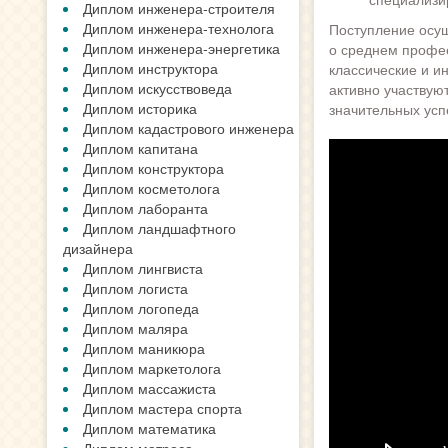
Диплом инженера-строителя
Диплом инженера-технолога
Поступление осущ
Диплом инженера-энергетика
о среднем профе
Диплом инструктора
классические и и
Диплом искусствоведа
активно участвую
Диплом историка
значительных усп
Диплом кадастрового инженера
Диплом капитана
Диплом конструктора
Диплом косметолога
Диплом лаборанта
Диплом ландшафтного
дизайнера
Диплом лингвиста
Диплом логиста
Диплом логопеда
Диплом маляра
Диплом маникюра
Диплом маркетолога
Диплом массажиста
Диплом мастера спорта
Диплом математика