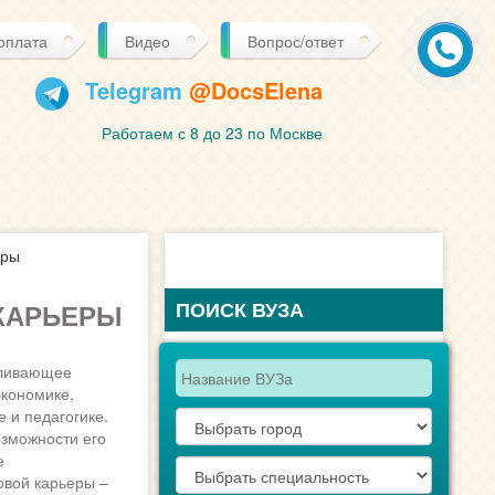
 оплата
Видео
Вопрос/ответ
Telegram
@DocsElena
Работаем с 8 до 23 по Москве
еры
ПОИСК ВУЗА
 КАРЬЕРЫ
вливающее
экономике,
 и педагогике.
озможности его
е
овой карьеры –