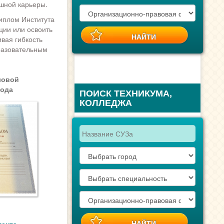
шной карьеры.
иплом Института
ции или освоить
вая гибкость
бразовательным
ловой
года
ПОИСК ТЕХНИКУМА,
КОЛЛЕДЖА