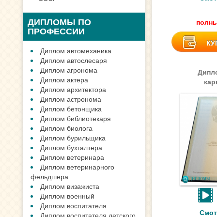
ДИПЛОМЫ ПО
полны
ПРОФЕССИИ
КУ
Диплом автомеханика
Диплом автослесаря
Диплом агронома
Дипл
Диплом актера
кар
Диплом архитектора
Диплом астронома
Диплом бетонщика
Диплом библиотекаря
Диплом биолога
Диплом бурильщика
Диплом бухгалтера
Диплом ветеринара
Диплом ветеринарного
фельдшера
Диплом визажиста
Диплом военный
Диплом воспитателя
Смот
Диплом воспитателя детского