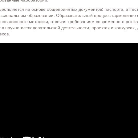
ествляется на основе общепринятых документов: паспорта, аттес
ссиональном образовании. Образовательный процесс гармонично 
нновационные методики, отвечая требованиям современного рынка
т в научно-исследовательской деятельности, проектах и конкурсах,
ехов.