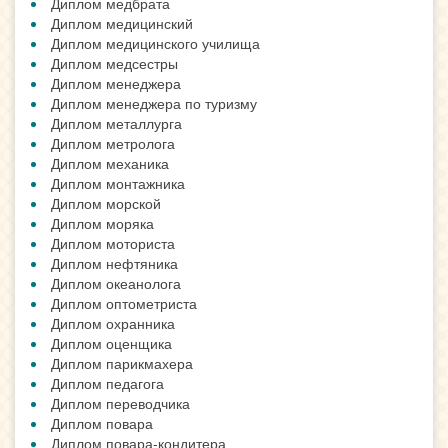
Диплом медбрата
Диплом медицинский
Диплом медицинского училища
Диплом медсестры
Диплом менеджера
Диплом менеджера по туризму
Диплом металлурга
Диплом метролога
Диплом механика
Диплом монтажника
Диплом морской
Диплом моряка
Диплом моториста
Диплом нефтяника
Диплом океанолога
Диплом оптометриста
Диплом охранника
Диплом оценщика
Диплом парикмахера
Диплом педагога
Диплом переводчика
Диплом повара
Диплом повара-кондитера