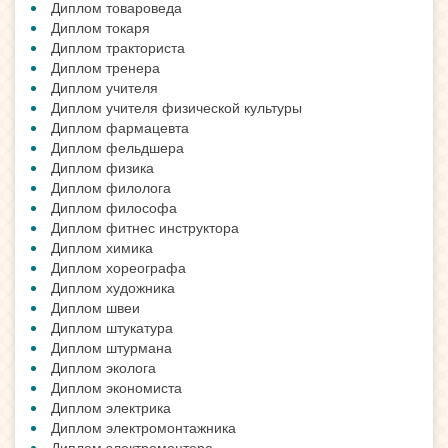
Диплом товароведа
Диплом токаря
Диплом тракториста
Диплом тренера
Диплом учителя
Диплом учителя физической культуры
Диплом фармацевта
Диплом фельдшера
Диплом физика
Диплом филолога
Диплом философа
Диплом фитнес инструктора
Диплом химика
Диплом хореографа
Диплом художника
Диплом швеи
Диплом штукатура
Диплом штурмана
Диплом эколога
Диплом экономиста
Диплом электрика
Диплом электромонтажника
Диплом электромонтера