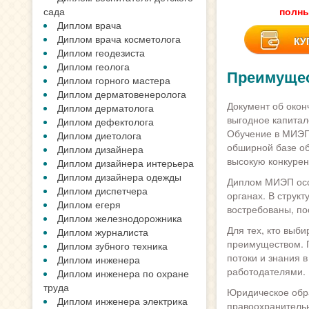
сада
полны
Диплом врача
Диплом врача косметолога
КУ
Диплом геодезиста
Диплом геолога
Преимущес
Диплом горного мастера
Диплом дерматовенеролога
Документ об окон
Диплом дерматолога
выгодное капитал
Диплом дефектолога
Обучение в МИЭП,
Диплом диетолога
обширной базе об
Диплом дизайнера
высокую конкурен
Диплом дизайнера интерьера
Диплом дизайнера одежды
Диплом МИЭП особ
Диплом диспетчера
органах. В струк
Диплом егеря
востребованы, по
Диплом железнодорожника
Для тех, кто выб
Диплом журналиста
преимуществом. 
Диплом зубного техника
потоки и знания 
Диплом инженера
работодателями.
Диплом инженера по охране
труда
Юридическое обра
Диплом инженера электрика
правоохранительн