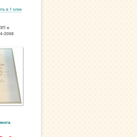
ть в 1 клик
ЭП в
4-2008
мента