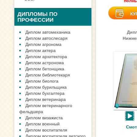
полны
ДИПЛОМЫ ПО
КУ
ПРОФЕССИИ
Диплом автомеханика
Дип
Диплом автослесаря
Нижне
Диплом агронома
Диплом актера
Диплом архитектора
Диплом астронома
Диплом бетонщика
Диплом библиотекаря
Диплом биолога
Диплом бурильщика
Диплом бухгалтера
Диплом ветеринара
Диплом ветеринарного
фельдшера
Диплом визажиста
Диплом военный
Смот
Диплом воспитателя
Диплом воспитателя детского