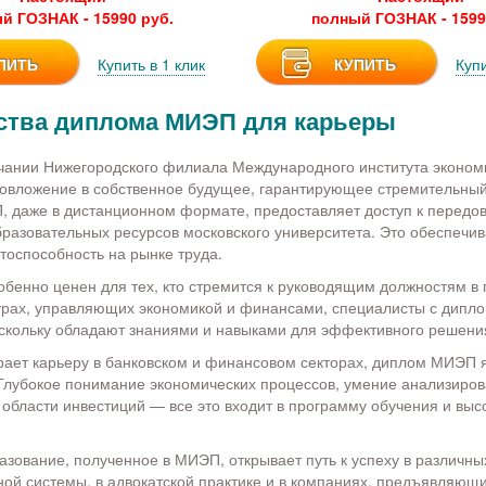
й ГОЗНАК - 15990 руб.
полный ГОЗНАК - 1599
ПИТЬ
Купить в 1 клик
КУПИТЬ
Купи
тва диплома МИЭП для карьеры
чании Нижегородского филиала Международного института экономи
овложение в собственное будущее, гарантирующее стремительный
 даже в дистанционном формате, предоставляет доступ к передо
разовательных ресурсов московского университета. Это обеспечи
тоспособность на рынке труда.
енно ценен для тех, кто стремится к руководящим должностям в 
турах, управляющих экономикой и финансами, специалисты с дип
скольку обладают знаниями и навыками для эффективного решени
ирает карьеру в банковском и финансовом секторах, диплом МИЭП
Глубокое понимание экономических процессов, умение анализиро
в области инвестиций — все это входит в программу обучения и выс
зование, полученное в МИЭП, открывает путь к успеху в различны
ой системы, в адвокатской практике и в компаниях, предъявляющ