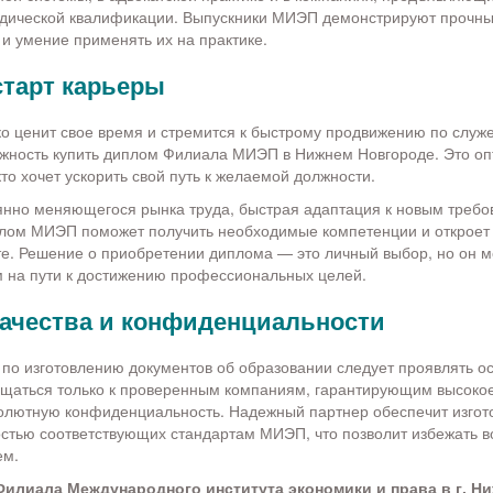
идической квалификации. Выпускники МИЭП демонстрируют прочны
 и умение применять их на практике.
тарт карьеры
око ценит свое время и стремится к быстрому продвижению по служ
жность к
упить диплом Филиала МИЭП в Нижнем Новгороде.
Это о
кто хочет ускорить свой путь к желаемой должности.
янно меняющегося рынка труда, быстрая адаптация к новым треб
плом МИЭП поможет получить необходимые компетенции и откроет 
е. Решение о приобретении диплома — это личный выбор, но он м
на пути к достижению профессиональных целей.
качества и конфиденциальности
 по изготовлению документов об образовании следует проявлять о
щаться только к проверенным компаниям, гарантирующим высокое
солютную конфиденциальность. Надежный партнер обеспечит изго
остью соответствующих стандартам МИЭП, что позволит избежать 
ем.
Филиала Международного института экономики и права в г. Н