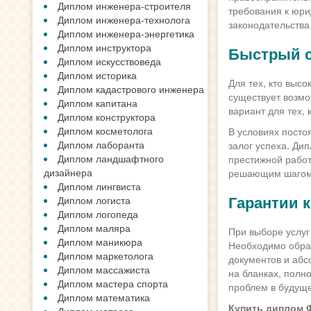
Диплом инженера-строителя
требования к юр
Диплом инженера-технолога
законодательства
Диплом инженера-энергетика
Диплом инструктора
Быстрый с
Диплом искусствоведа
Диплом историка
Для тех, кто выс
Диплом кадастрового инженера
существует возмо
Диплом капитана
вариант для тех, 
Диплом конструктора
Диплом косметолога
В условиях посто
Диплом лаборанта
залог успеха. Ди
Диплом ландшафтного
престижной работ
дизайнера
решающим шагом 
Диплом лингвиста
Гарантии 
Диплом логиста
Диплом логопеда
Диплом маляра
При выборе услуг
Диплом маникюра
Необходимо обра
Диплом маркетолога
документов и аб
Диплом массажиста
на бланках, полн
Диплом мастера спорта
проблем в будущ
Диплом математика
Купить диплом