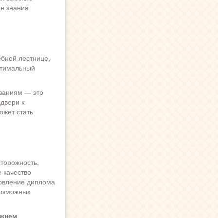
е знания
ебной лестнице,
птимальный
ованиям — это
двери к
ожет стать
сторожность.
 качество
товление диплома
возможных
ижнем