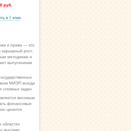
0 руб.
ть в 1 клик
ки и права — это
 карьерный рост.
вым методикам и
вает выпускникам
государственных
ломом МИЭП всегда
я сложных задач.
 является весомым
вать финансовые
око ценится
х областях
их высокие