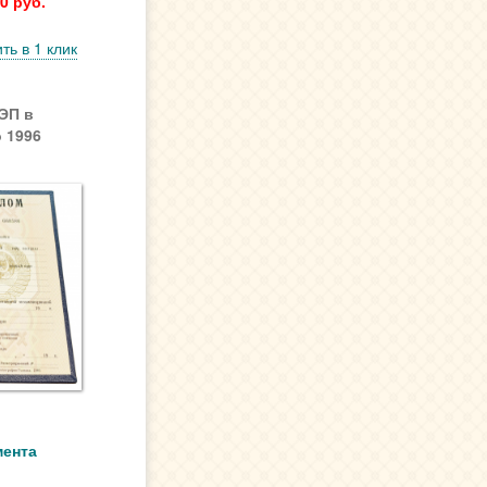
0 руб.
ть в 1 клик
ЭП в
 1996
мента