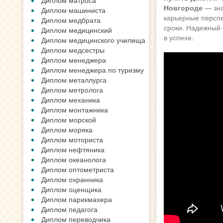
Диплом матроса
Новгороде
— зна
Диплом машиниста
карьерные перспе
Диплом медбрата
сроки. Надежный 
Диплом медицинский
в успехе.
Диплом медицинского училища
Диплом медсестры
Диплом менеджера
Диплом менеджера по туризму
Диплом металлурга
Диплом метролога
Диплом механика
Диплом монтажника
Диплом морской
Диплом моряка
Диплом моториста
Диплом нефтяника
Диплом океанолога
Диплом оптометриста
Диплом охранника
Диплом оценщика
Диплом парикмахера
Диплом педагога
Диплом переводчика