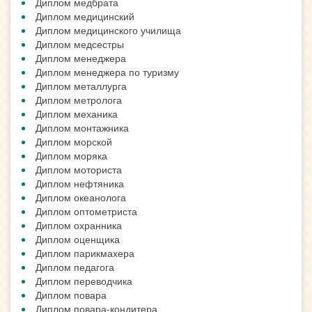
Диплом медбрата
Диплом медицинский
Диплом медицинского училища
Диплом медсестры
Диплом менеджера
Диплом менеджера по туризму
Диплом металлурга
Диплом метролога
Диплом механика
Диплом монтажника
Диплом морской
Диплом моряка
Диплом моториста
Диплом нефтяника
Диплом океанолога
Диплом оптометриста
Диплом охранника
Диплом оценщика
Диплом парикмахера
Диплом педагога
Диплом переводчика
Диплом повара
Диплом повара-кондитера