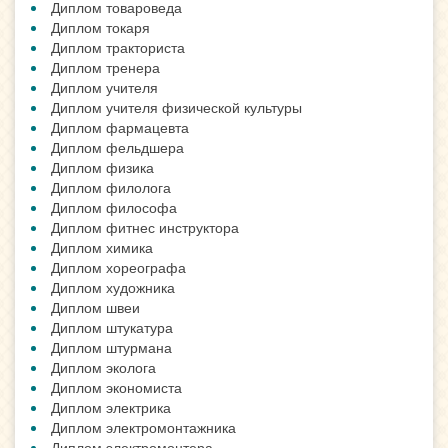
Диплом товароведа
Диплом токаря
Диплом тракториста
Диплом тренера
Диплом учителя
Диплом учителя физической культуры
Диплом фармацевта
Диплом фельдшера
Диплом физика
Диплом филолога
Диплом философа
Диплом фитнес инструктора
Диплом химика
Диплом хореографа
Диплом художника
Диплом швеи
Диплом штукатура
Диплом штурмана
Диплом эколога
Диплом экономиста
Диплом электрика
Диплом электромонтажника
Диплом электромонтера