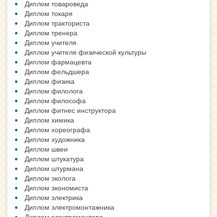
Диплом товароведа
Диплом токаря
Диплом тракториста
Диплом тренера
Диплом учителя
Диплом учителя физической культуры
Диплом фармацевта
Диплом фельдшера
Диплом физика
Диплом филолога
Диплом философа
Диплом фитнес инструктора
Диплом химика
Диплом хореографа
Диплом художника
Диплом швеи
Диплом штукатура
Диплом штурмана
Диплом эколога
Диплом экономиста
Диплом электрика
Диплом электромонтажника
Диплом электромонтера