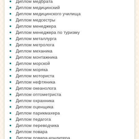
Диплом медбрата
Диплом медицинский
Диплом медицинского училища
Диплом медсестры
Диплом менеджера
Диплом менеджера по туризму
Диплом металлурга
Диплом метролога
Диплом механика
Диплом монтажника
Диплом морской
Диплом моряка
Диплом моториста
Диплом нефтяника
Диплом океанолога
Диплом оптометриста
Диплом охранника
Диплом оценщика
Диплом парикмахера
Диплом педагога
Диплом переводчика
Диплом повара
Диплом повара-кондитера