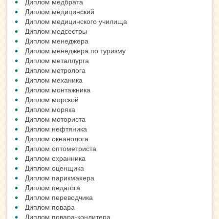
Диплом медбрата
Диплом медицинский
Диплом медицинского училища
Диплом медсестры
Диплом менеджера
Диплом менеджера по туризму
Диплом металлурга
Диплом метролога
Диплом механика
Диплом монтажника
Диплом морской
Диплом моряка
Диплом моториста
Диплом нефтяника
Диплом океанолога
Диплом оптометриста
Диплом охранника
Диплом оценщика
Диплом парикмахера
Диплом педагога
Диплом переводчика
Диплом повара
Диплом повара-кондитера