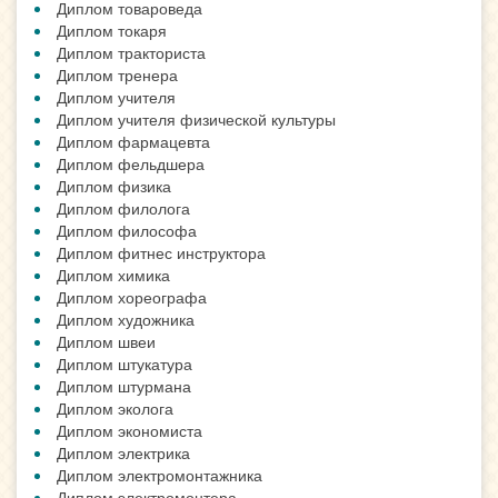
Диплом товароведа
Диплом токаря
Диплом тракториста
Диплом тренера
Диплом учителя
Диплом учителя физической культуры
Диплом фармацевта
Диплом фельдшера
Диплом физика
Диплом филолога
Диплом философа
Диплом фитнес инструктора
Диплом химика
Диплом хореографа
Диплом художника
Диплом швеи
Диплом штукатура
Диплом штурмана
Диплом эколога
Диплом экономиста
Диплом электрика
Диплом электромонтажника
Диплом электромонтера