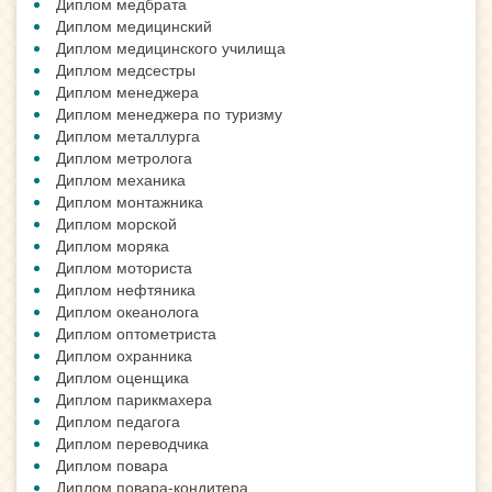
Диплом медбрата
Диплом медицинский
Диплом медицинского училища
Диплом медсестры
Диплом менеджера
Диплом менеджера по туризму
Диплом металлурга
Диплом метролога
Диплом механика
Диплом монтажника
Диплом морской
Диплом моряка
Диплом моториста
Диплом нефтяника
Диплом океанолога
Диплом оптометриста
Диплом охранника
Диплом оценщика
Диплом парикмахера
Диплом педагога
Диплом переводчика
Диплом повара
Диплом повара-кондитера