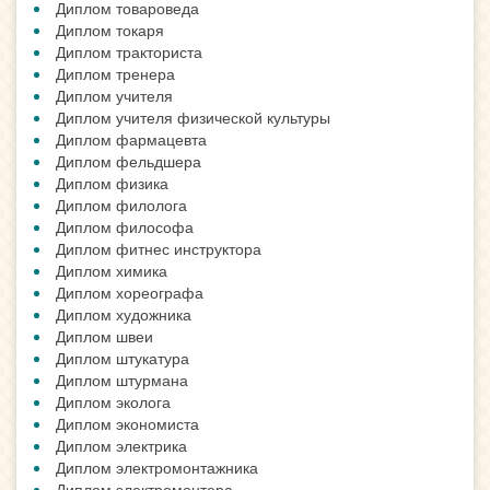
Диплом товароведа
Диплом токаря
Диплом тракториста
Диплом тренера
Диплом учителя
Диплом учителя физической культуры
Диплом фармацевта
Диплом фельдшера
Диплом физика
Диплом филолога
Диплом философа
Диплом фитнес инструктора
Диплом химика
Диплом хореографа
Диплом художника
Диплом швеи
Диплом штукатура
Диплом штурмана
Диплом эколога
Диплом экономиста
Диплом электрика
Диплом электромонтажника
Диплом электромонтера