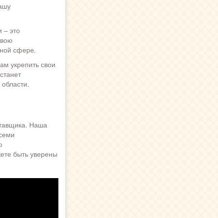
ашу
 – это
свою
жной сфере.
ам укрепить свои
станет
 области.
ставщика. Наша
всеми
ю
ете быть уверены