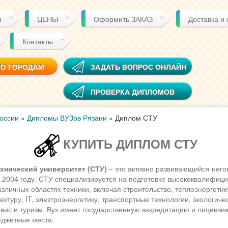
и
ЦЕНЫ
Оформить ЗАКАЗ
Доставка и
Контакты
ПО ГОРОДАМ
ЗАДАТЬ ВОПРОС ОНЛАЙН
ПРОВЕРКА ДИПЛОМОВ
оссии
»
Дипломы ВУЗов Рязани
»
Диплом СТУ
КУПИТЬ ДИПЛОМ СТУ
хнический университет (СТУ)
– это активно развивающийся него
в 2004 году. СТУ специализируется на подготовке высококвалифиц
азличных областях техники, включая строительство, теплоэнергетик
ектуру, IT, электроэнергетику, транспортные технологии, экологиче
рвис и туризм. Вуз имеет государственную аккредитацию и лицензию
юджетные места.