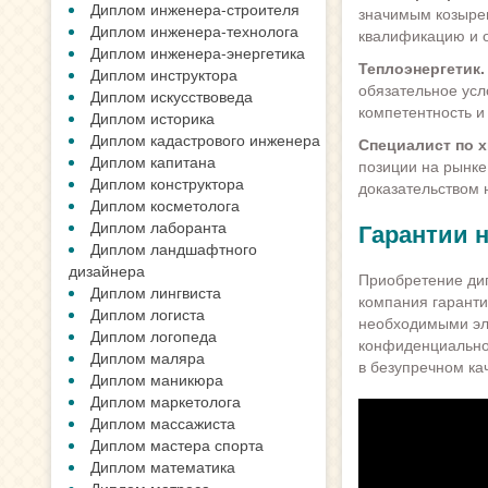
Диплом инженера-строителя
значимым козырем
Диплом инженера-технолога
квалификацию и о
Диплом инженера-энергетика
Теплоэнергетик.
Диплом инструктора
обязательное усл
Диплом искусствоведа
компетентность и
Диплом историка
Диплом кадастрового инженера
Специалист по 
Диплом капитана
позиции на рынке
Диплом конструктора
доказательством 
Диплом косметолога
Диплом лаборанта
Гарантии 
Диплом ландшафтного
дизайнера
Приобретение дип
Диплом лингвиста
компания гаранти
Диплом логиста
необходимыми эл
Диплом логопеда
конфиденциальнос
Диплом маляра
в безупречном ка
Диплом маникюра
Диплом маркетолога
Диплом массажиста
Диплом мастера спорта
Диплом математика