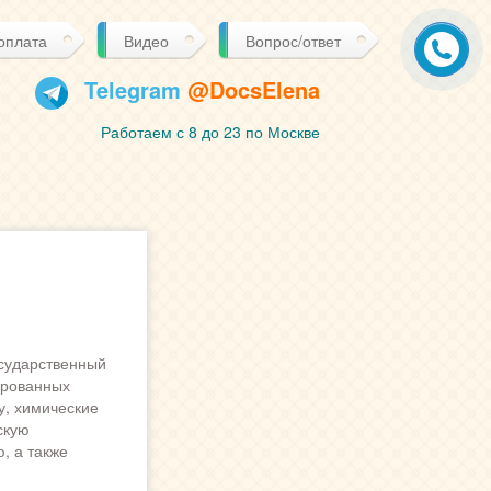
 оплата
Видео
Вопрос/ответ
Telegram
@DocsElena
Работаем с 8 до 23 по Москве
сударственный
ированных
у, химические
скую
, а также