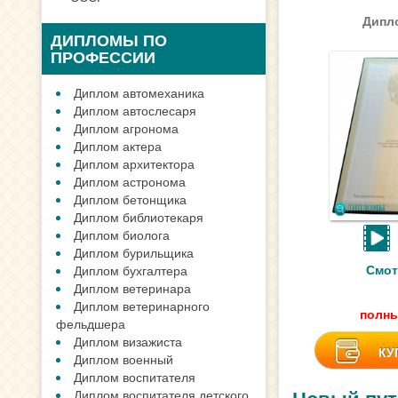
Дипло
ДИПЛОМЫ ПО
ПРОФЕССИИ
Диплом автомеханика
Диплом автослесаря
Диплом агронома
Диплом актера
Диплом архитектора
Диплом астронома
Диплом бетонщика
Диплом библиотекаря
Диплом биолога
Диплом бурильщика
Смот
Диплом бухгалтера
Диплом ветеринара
Диплом ветеринарного
полны
фельдшера
Диплом визажиста
КУ
Диплом военный
Диплом воспитателя
Диплом воспитателя детского