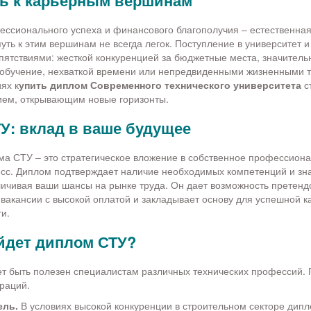
ь к карьерным вершинам
ссионального успеха и финансового благополучия – естественная
уть к этим вершинам не всегда легок. Поступление в университет и
епятствиями: жесткой конкуренцией за бюджетные места, значител
обучение, нехваткой времени или непредвиденными жизненными т
ях к
упить диплом Современного технического университета
с
ем, открывающим новые горизонты.
У: вклад в ваше будущее
а СТУ – это стратегическое вложение в собственное профессиона
сс. Диплом подтверждает наличие необходимых компетенций и зн
ичивая ваши шансы на рынке труда. Он дает возможность претенд
вакансии с высокой оплатой и закладывает основу для успешной к
и.
йдет диплом СТУ?
т быть полезен специалистам различных технических профессий.
раций.
ель.
В условиях высокой конкуренции в строительном секторе дипл