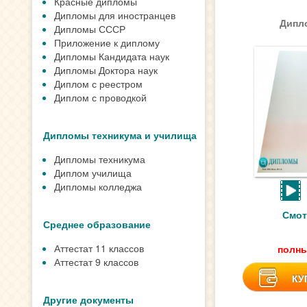
Красные дипломы
Дипломы для иностранцев
Дипло
Дипломы СССР
Приложение к диплому
Дипломы Кандидата наук
Дипломы Доктора наук
Диплом с реестром
Диплом с проводкой
Дипломы техникума и училища
Дипломы техникума
Диплом училища
Дипломы колледжа
Смот
Среднее образование
Аттестат 11 классов
полны
Аттестат 9 классов
КУ
Другие документы