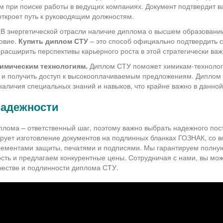
 при поиске работы в ведущих компаниях. Документ подтвердит в
ткроет путь к руководящим должностям.
В энергетической отрасли наличие диплома о высшем образовании
овие.
Купить диплом СТУ
– это способ официально подтвердить 
 расширить перспективы карьерного роста в этой стратегически ва
химическим технологиям.
Диплом СТУ поможет химикам-технолог
 и получить доступ к высокооплачиваемым предложениям. Диплом 
наличия специальных знаний и навыков, что крайне важно в данной
надежности
лома – ответственный шаг, поэтому важно выбрать надежного по
рует изготовление документов на подлинных бланках ГОЗНАК, со 
ементами защиты, печатями и подписями. Мы гарантируем полну
ть и предлагаем конкурентные цены. Сотрудничая с нами, вы мож
честве и подлинности диплома СТУ.