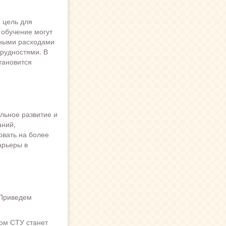
 цель для
 обучение могут
ьными расходами
рудностями. В
тановится
льное развитие и
аний,
овать на более
арьеры в
 Приведем
ом СТУ станет