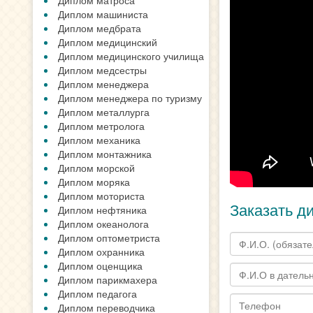
Диплом матроса
Диплом машиниста
Диплом медбрата
Диплом медицинский
Диплом медицинского училища
Диплом медсестры
Диплом менеджера
Диплом менеджера по туризму
Диплом металлурга
Диплом метролога
Диплом механика
Диплом монтажника
Диплом морской
Диплом моряка
Диплом моториста
Заказать д
Диплом нефтяника
Диплом океанолога
Диплом оптометриста
Диплом охранника
Диплом оценщика
Диплом парикмахера
Диплом педагога
Диплом переводчика