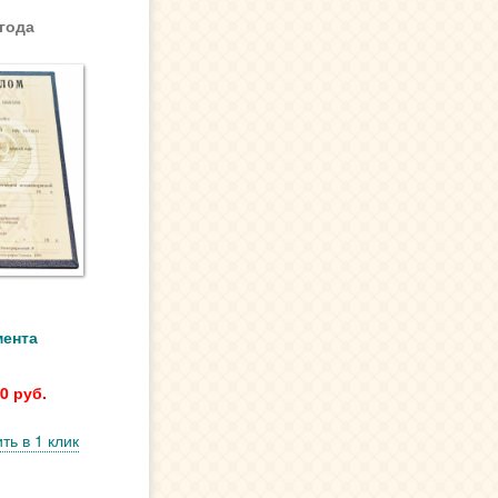
года
мента
0 руб.
ть в 1 клик