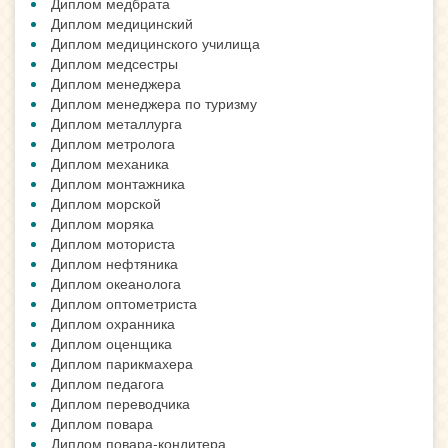
Диплом медбрата
Диплом медицинский
Диплом медицинского училища
Диплом медсестры
Диплом менеджера
Диплом менеджера по туризму
Диплом металлурга
Диплом метролога
Диплом механика
Диплом монтажника
Диплом морской
Диплом моряка
Диплом моториста
Диплом нефтяника
Диплом океанолога
Диплом оптометриста
Диплом охранника
Диплом оценщика
Диплом парикмахера
Диплом педагога
Диплом переводчика
Диплом повара
Диплом повара-кондитера