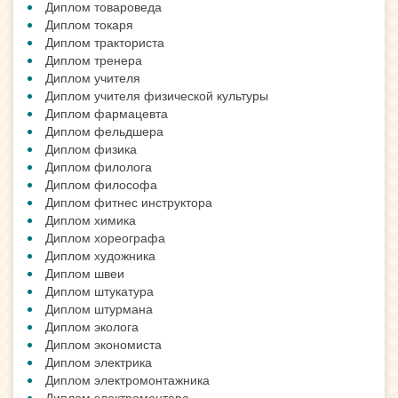
Диплом товароведа
Диплом токаря
Диплом тракториста
Диплом тренера
Диплом учителя
Диплом учителя физической культуры
Диплом фармацевта
Диплом фельдшера
Диплом физика
Диплом филолога
Диплом философа
Диплом фитнес инструктора
Диплом химика
Диплом хореографа
Диплом художника
Диплом швеи
Диплом штукатура
Диплом штурмана
Диплом эколога
Диплом экономиста
Диплом электрика
Диплом электромонтажника
Диплом электромонтера