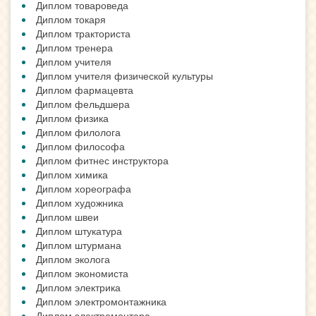
Диплом товароведа
Диплом токаря
Диплом тракториста
Диплом тренера
Диплом учителя
Диплом учителя физической культуры
Диплом фармацевта
Диплом фельдшера
Диплом физика
Диплом филолога
Диплом философа
Диплом фитнес инструктора
Диплом химика
Диплом хореографа
Диплом художника
Диплом швеи
Диплом штукатура
Диплом штурмана
Диплом эколога
Диплом экономиста
Диплом электрика
Диплом электромонтажника
Диплом электромонтера