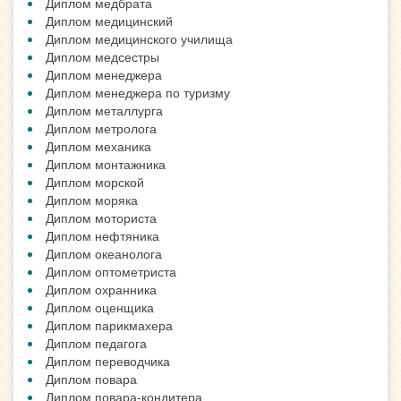
Диплом медбрата
Диплом медицинский
Диплом медицинского училища
Диплом медсестры
Диплом менеджера
Диплом менеджера по туризму
Диплом металлурга
Диплом метролога
Диплом механика
Диплом монтажника
Диплом морской
Диплом моряка
Диплом моториста
Диплом нефтяника
Диплом океанолога
Диплом оптометриста
Диплом охранника
Диплом оценщика
Диплом парикмахера
Диплом педагога
Диплом переводчика
Диплом повара
Диплом повара-кондитера