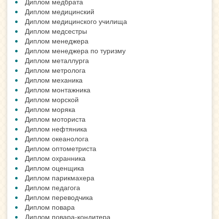
Диплом медбрата
Диплом медицинский
Диплом медицинского училища
Диплом медсестры
Диплом менеджера
Диплом менеджера по туризму
Диплом металлурга
Диплом метролога
Диплом механика
Диплом монтажника
Диплом морской
Диплом моряка
Диплом моториста
Диплом нефтяника
Диплом океанолога
Диплом оптометриста
Диплом охранника
Диплом оценщика
Диплом парикмахера
Диплом педагога
Диплом переводчика
Диплом повара
Диплом повара-кондитера