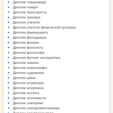
Диплом товароведа
Диплом токаря
Диплом тракториста
Диплом тренера
Диплом учителя
Диплом учителя физической культуры
Диплом фармацевта
Диплом фельдшера
Диплом физика
Диплом филолога
Диплом философа
Диплом фитнес инструктора
Диплом химика
Диплом хореографа
Диплом художника
Диплом швеи
Диплом штукатура
Диплом штурмана
Диплом эколога
Диплом экономиста
Диплом электрика
Диплом электромонтажника
Диплом электромонтера