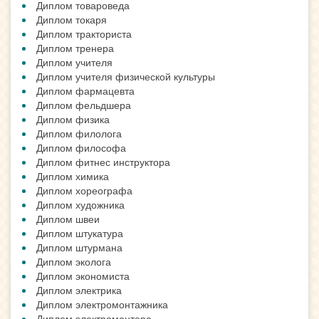
Диплом товароведа
Диплом токаря
Диплом тракториста
Диплом тренера
Диплом учителя
Диплом учителя физической культуры
Диплом фармацевта
Диплом фельдшера
Диплом физика
Диплом филолога
Диплом философа
Диплом фитнес инструктора
Диплом химика
Диплом хореографа
Диплом художника
Диплом швеи
Диплом штукатура
Диплом штурмана
Диплом эколога
Диплом экономиста
Диплом электрика
Диплом электромонтажника
Диплом электромонтера