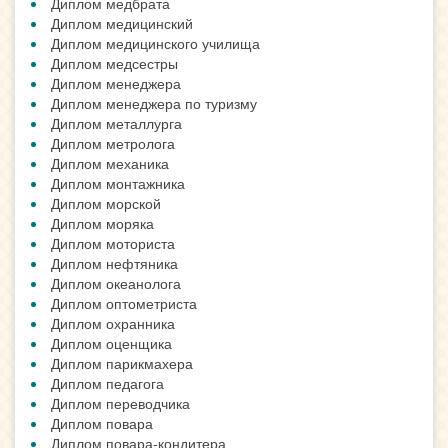
Диплом медбрата
Диплом медицинский
Диплом медицинского училища
Диплом медсестры
Диплом менеджера
Диплом менеджера по туризму
Диплом металлурга
Диплом метролога
Диплом механика
Диплом монтажника
Диплом морской
Диплом моряка
Диплом моториста
Диплом нефтяника
Диплом океанолога
Диплом оптометриста
Диплом охранника
Диплом оценщика
Диплом парикмахера
Диплом педагога
Диплом переводчика
Диплом повара
Диплом повара-кондитера