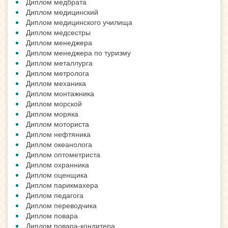
Диплом медбрата
Диплом медицинский
Диплом медицинского училища
Диплом медсестры
Диплом менеджера
Диплом менеджера по туризму
Диплом металлурга
Диплом метролога
Диплом механика
Диплом монтажника
Диплом морской
Диплом моряка
Диплом моториста
Диплом нефтяника
Диплом океанолога
Диплом оптометриста
Диплом охранника
Диплом оценщика
Диплом парикмахера
Диплом педагога
Диплом переводчика
Диплом повара
Диплом повара-кондитера