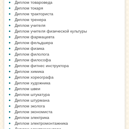
Диплом товароведа
Диплом токаря
Диплом тракториста
Диплом тренера
Диплом учителя
Диплом учителя физической культуры
Диплом фармацевта
Диплом фельдшера
Диплом физика
Диплом филолога
Диплом философа
Диплом фитнес инструктора
Диплом химика
Диплом хореографа
Диплом художника
Диплом швеи
Диплом штукатура
Диплом штурмана
Диплом эколога
Диплом экономиста
Диплом электрика
Диплом электромонтажника
Диплом электромонтера