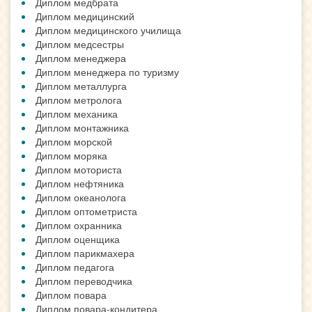
Диплом медбрата
Диплом медицинский
Диплом медицинского училища
Диплом медсестры
Диплом менеджера
Диплом менеджера по туризму
Диплом металлурга
Диплом метролога
Диплом механика
Диплом монтажника
Диплом морской
Диплом моряка
Диплом моториста
Диплом нефтяника
Диплом океанолога
Диплом оптометриста
Диплом охранника
Диплом оценщика
Диплом парикмахера
Диплом педагога
Диплом переводчика
Диплом повара
Диплом повара-кондитера