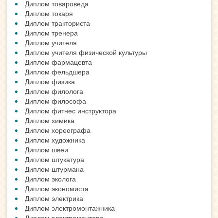
Диплом товароведа
Диплом токаря
Диплом тракториста
Диплом тренера
Диплом учителя
Диплом учителя физической культуры
Диплом фармацевта
Диплом фельдшера
Диплом физика
Диплом филолога
Диплом философа
Диплом фитнес инструктора
Диплом химика
Диплом хореографа
Диплом художника
Диплом швеи
Диплом штукатура
Диплом штурмана
Диплом эколога
Диплом экономиста
Диплом электрика
Диплом электромонтажника
Диплом электромонтера