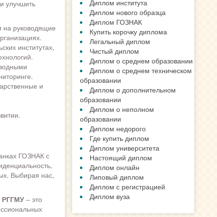
Диплом института
и улучшить
Диплом нового образца
Диплом ГОЗНАК
и на руководящие
Купить корочку диплома
рганизациях.
Легальный диплом
ских институтах,
Чистый диплом
ехнологий.
Диплом о среднем образовании
 водными
Диплом о среднем техническом
ниторинге.
образовании
дарственные и
Диплом о дополнительном
образовании
Диплом о неполном
витии.
образовании
Диплом недорого
Где купить диплом
Диплом университета
ланках ГОЗНАК с
Настоящий диплом
иденциальность,
Диплом онлайн
ых. Выбирая нас,
Липовый диплом
Диплом с регистрацией
Диплом вуза
 РГГМУ
– это
ессиональных