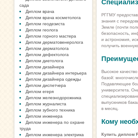
Специализ
сада
Диплом врача
РГГМУ предостав
Диплом врача косметолога
знания с передов
Диплом геодезиста
Земле (почти пол
Диплом геолога
безопасность, ин
Диплом горного мастера
и астрономия, ис
Диплом дерматовенеролога
получить военную
Диплом дерматолога
Диплом дефектолога
Преимущес
Диплом диетолога
Диплом дизайнера
Высокое качество
Диплом дизайнера интерьера
базой: многочисл
Диплом дизайнера одежды
Подавляющее боль
Диплом диспетчера
университета. Он
Диплом егеря
специализированн
Диплом железнодорожника
выпускников бака
Диплом журналиста
в месяц.
Диплом зубного техника
Диплом инженера
Кому необ
Диплом инженера по охране
труда
Купить диплом 
Диплом инженера электрика