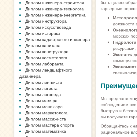
быть целесообраз
Диплом инженера-строителя
карьерные перспе
Диплом инженера-технолога
Диплом инженера-энергетика
Метеороло
Диплом инструктора
должности 
Диплом искусствоведа
Океанолог
Диплом историка
морских по
Диплом кадастрового инженера
Гидрологи
Диплом капитана
ресурсами,
Диплом конструктора
Экологи:
ди
Диплом косметолога
коммерческ
Диплом лаборанта
Экономист
Диплом ландшафтного
специализи
дизайнера
Диплом лингвиста
Преимущес
Диплом логиста
Диплом логопеда
Мы предлагаем
к
Диплом маляра
соблюдением все
Диплом маникюра
быструю и безопа
Диплом маркетолога
вы получаете гар
Диплом массажиста
Диплом мастера спорта
Обращайтесь к на
Диплом математика
рациональное вл