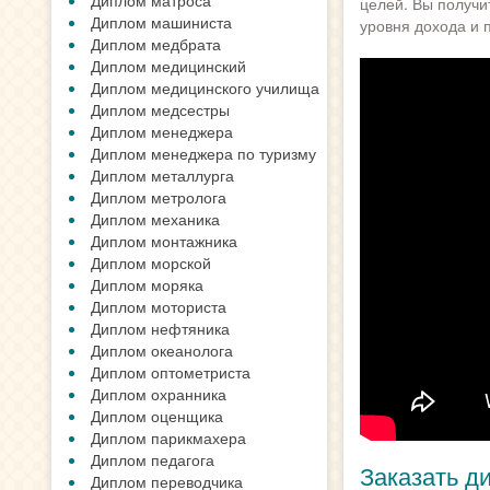
Диплом матроса
целей. Вы получи
Диплом машиниста
уровня дохода и 
Диплом медбрата
Диплом медицинский
Диплом медицинского училища
Диплом медсестры
Диплом менеджера
Диплом менеджера по туризму
Диплом металлурга
Диплом метролога
Диплом механика
Диплом монтажника
Диплом морской
Диплом моряка
Диплом моториста
Диплом нефтяника
Диплом океанолога
Диплом оптометриста
Диплом охранника
Диплом оценщика
Диплом парикмахера
Диплом педагога
Заказать д
Диплом переводчика