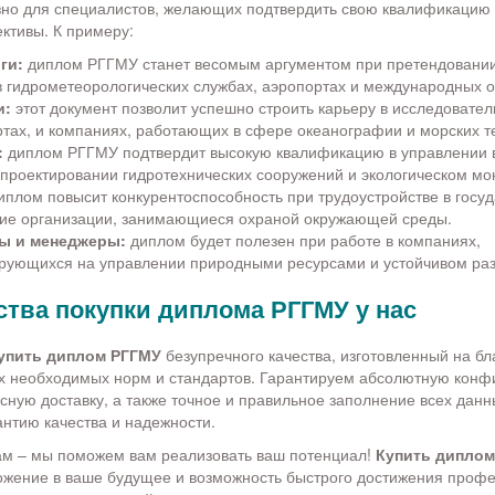
но для специалистов, желающих подтвердить свою квалификацию 
ктивы. К примеру:
ги:
диплом РГГМУ станет весомым аргументом при претендовани
в гидрометеорологических службах, аэропортах и международных о
и:
этот документ позволит успешно строить карьеру в исследователь
ртах, и компаниях, работающих в сфере океанографии и морских т
:
диплом РГГМУ подтвердит высокую квалификацию в управлении
 проектировании гидротехнических сооружений и экологическом мо
плом повысит конкурентоспособность при трудоустройстве в госу
ие организации, занимающиеся охраной окружающей среды.
ы и менеджеры:
диплом будет полезен при работе в компаниях,
рующихся на управлении природными ресурсами и устойчивом раз
тва покупки диплома РГГМУ у нас
упить диплом РГГМУ
безупречного качества, изготовленный на б
х необходимых норм и стандартов. Гарантируем абсолютную конф
сную доставку, а также точное и правильное заполнение всех данн
антию качества и надежности.
м – мы поможем вам реализовать ваш потенциал!
Купить диплом
ожение в ваше будущее и возможность быстрого достижения проф