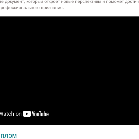
те документ, который откроет новые перспективы и поможет дости
профессионального признания.
иплом