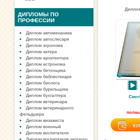
Диплом
ДИПЛОМЫ ПО
ПРОФЕССИИ
Диплом автомеханика
Диплом автослесаря
Диплом агронома
Диплом актера
Диплом архитектора
Диплом астронома
Диплом бетонщика
Диплом библиотекаря
Диплом биолога
Диплом бурильщика
Диплом бухгалтера
Смот
Диплом ветеринара
Диплом ветеринарного
полны
фельдшера
Диплом визажиста
КУ
Диплом военный
Диплом воспитателя
Диплом воспитателя детского