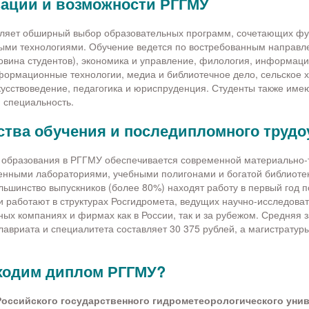
ации и возможности РГГМУ
ляет обширный выбор образовательных программ, сочетающих ф
ыми технологиями. Обучение ведется по востребованным направле
овина студентов), экономика и управление, филология, информац
формационные технологии, медиа и библиотечное дело, сельское х
кусствоведение, педагогика и юриспруденция. Студенты также име
 специальность.
тва обучения и последипломного трудо
 образования в РГГМУ обеспечивается современной материально-
енными лабораториями, учебными полигонами и богатой библиоте
шинство выпускников (более 80%) находят работу в первый год п
и работают в структурах Росгидромета, ведущих научно-исследоват
ых компаниях и фирмах как в России, так и за рубежом. Средняя 
лавриата и специалитета составляет 30 375 рублей, а магистратуры
ходим диплом РГГМУ?
Российского государственного гидрометеорологического уни