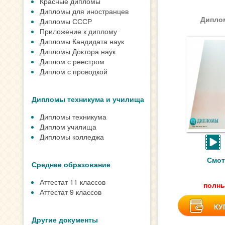
Красные дипломы
Дипломы для иностранцев
Диплом
Дипломы СССР
Приложение к диплому
Дипломы Кандидата наук
Дипломы Доктора наук
Диплом с реестром
Диплом с проводкой
Дипломы техникума и училища
Дипломы техникума
Диплом училища
Дипломы колледжа
Смот
Среднее образование
Аттестат 11 классов
полны
Аттестат 9 классов
КУ
Другие документы