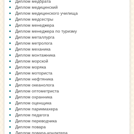
Диплом медбрата
Диплом медицинский
Диплом медицинского училища
Диплом медсестры
Диплом менеджера
Диплом менеджера по туризму
Диплом металлурга
Диплом метролога
Диплом механика
Диплом монтажника
Диплом морской
Диплом моряка
Диплом моториста
Диплом нефтяника
Диплом океанолога
Диплом оптометриста
Диплом охранника
Диплом оценщика
Диплом парикмахера
Диплом педагога
Диплом переводчика
Диплом повара
Диплом повара-кондитера