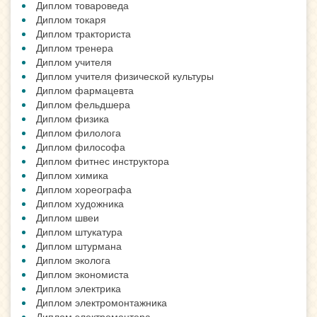
Диплом товароведа
Диплом токаря
Диплом тракториста
Диплом тренера
Диплом учителя
Диплом учителя физической культуры
Диплом фармацевта
Диплом фельдшера
Диплом физика
Диплом филолога
Диплом философа
Диплом фитнес инструктора
Диплом химика
Диплом хореографа
Диплом художника
Диплом швеи
Диплом штукатура
Диплом штурмана
Диплом эколога
Диплом экономиста
Диплом электрика
Диплом электромонтажника
Диплом электромонтера