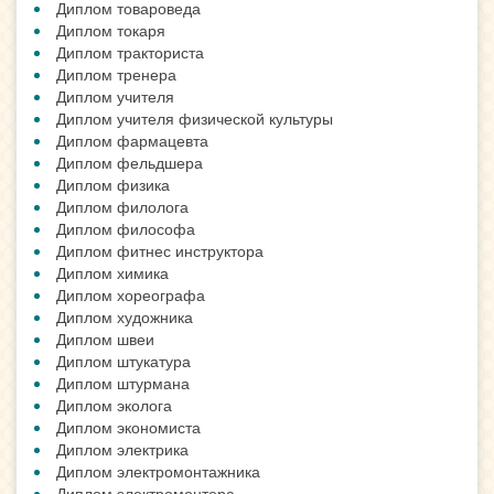
Диплом товароведа
Диплом токаря
Диплом тракториста
Диплом тренера
Диплом учителя
Диплом учителя физической культуры
Диплом фармацевта
Диплом фельдшера
Диплом физика
Диплом филолога
Диплом философа
Диплом фитнес инструктора
Диплом химика
Диплом хореографа
Диплом художника
Диплом швеи
Диплом штукатура
Диплом штурмана
Диплом эколога
Диплом экономиста
Диплом электрика
Диплом электромонтажника
Диплом электромонтера