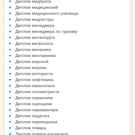
Диплом медбрата
Диплом медицинский
Диплом медицинского училища
Диплом медсестры
Диплом менеджера
Диплом менеджера по туризму
Диплом металлурга
Диплом метролога
Диплом механика
Диплом монтажника
Диплом морской
Диплом моряка
Диплом моториста
Диплом нефтяника
Диплом океанолога
Диплом оптометриста
Диплом охранника
Диплом оценщика
Диплом парикмахера
Диплом педагога
Диплом переводчика
Диплом повара
Диплом повара-кондитера