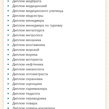
Диплом медбрата
Диплом медицинский
Диплом медицинского училища
Диплом медсестры
Диплом менеджера
Диплом менеджера по туризму
Диплом металлурга
Диплом метролога
Диплом механика
Диплом монтажника
Диплом морской
Диплом моряка
Диплом моториста
Диплом нефтяника
Диплом океанолога
Диплом оптометриста
Диплом охранника
Диплом оценщика
Диплом парикмахера
Диплом педагога
Диплом переводчика
Диплом повара
Диплом повара-кондитера