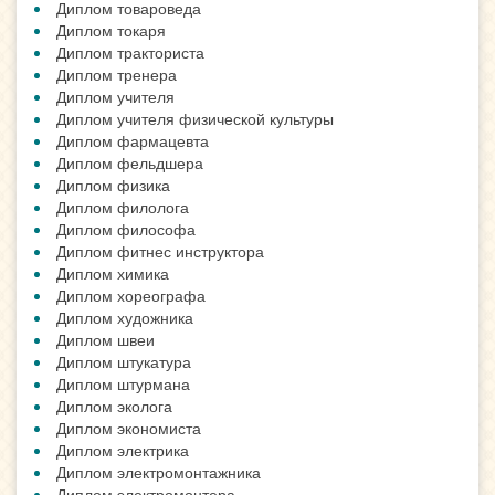
Диплом товароведа
Диплом токаря
Диплом тракториста
Диплом тренера
Диплом учителя
Диплом учителя физической культуры
Диплом фармацевта
Диплом фельдшера
Диплом физика
Диплом филолога
Диплом философа
Диплом фитнес инструктора
Диплом химика
Диплом хореографа
Диплом художника
Диплом швеи
Диплом штукатура
Диплом штурмана
Диплом эколога
Диплом экономиста
Диплом электрика
Диплом электромонтажника
Диплом электромонтера