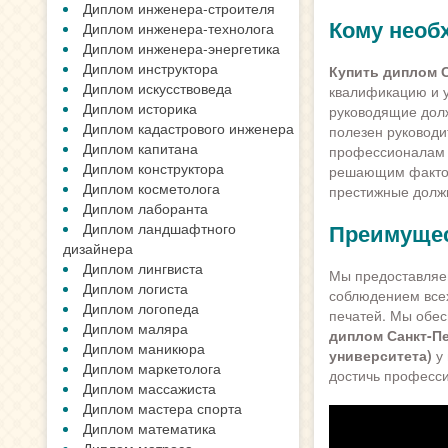
Диплом инженера-строителя
Кому необ
Диплом инженера-технолога
Диплом инженера-энергетика
Диплом инструктора
Купить диплом 
Диплом искусствоведа
квалификацию и у
Диплом историка
руководящие долж
Диплом кадастрового инженера
полезен руководи
Диплом капитана
профессионалам в
Диплом конструктора
решающим факторо
Диплом косметолога
престижные долж
Диплом лаборанта
Преимущес
Диплом ландшафтного
дизайнера
Диплом лингвиста
Мы предоставляе
Диплом логиста
соблюдением всех
Диплом логопеда
печатей. Мы обес
Диплом маляра
диплом Санкт-Пе
Диплом маникюра
университета)
у 
Диплом маркетолога
достичь професс
Диплом массажиста
Диплом мастера спорта
Диплом математика