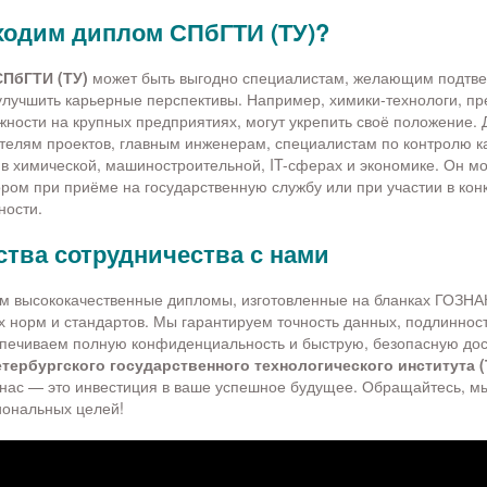
ходим диплом СПбГТИ (ТУ)?
СПбГТИ (ТУ)
может быть выгодно специалистам, желающим подтве
лучшить карьерные перспективы. Например, химики-технологи, п
ности на крупных предприятиях, могут укрепить своё положение. 
телям проектов, главным инженерам, специалистам по контролю ка
 химической, машиностроительной, IT-сферах и экономике. Он мо
м при приёме на государственную службу или при участии в конк
ности.
тва сотрудничества с нами
м высококачественные дипломы, изготовленные на бланках ГОЗНА
 норм и стандартов. Мы гарантируем точность данных, подлиннос
печиваем полную конфиденциальность и быструю, безопасную дос
тербургского государственного технологического института 
нас — это инвестиция в ваше успешное будущее. Обращайтесь, 
иональных целей!