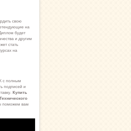
рдить свою
ретендующие на
Диплом будет
чества и другим
жет стать
урсах на
К с полным
ть подписей и
тавку.
Купить
(Технического
мы поможем вам