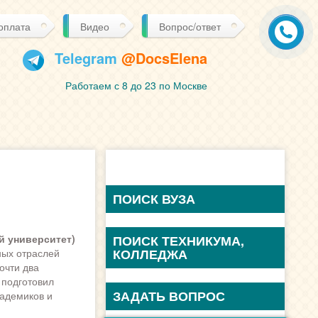
 оплата
Видео
Вопрос/ответ
Telegram
@DocsElena
Работаем с 8 до 23 по Москве
ПОИСК ВУЗА
й университет)
ПОИСК ТЕХНИКУМА,
КОЛЛЕДЖА
ных отраслей
очти два
 подготовил
ЗАДАТЬ ВОПРОС
кадемиков и