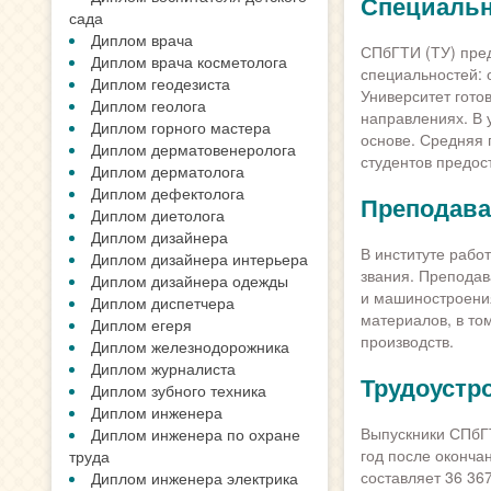
Специальн
сада
Диплом врача
СПбГТИ (ТУ) пре
Диплом врача косметолога
специальностей: 
Диплом геодезиста
Университет гото
Диплом геолога
направлениях. В 
Диплом горного мастера
основе. Средняя 
Диплом дерматовенеролога
студентов предос
Диплом дерматолога
Диплом дефектолога
Преподава
Диплом диетолога
Диплом дизайнера
В институте рабо
Диплом дизайнера интерьера
звания. Преподав
Диплом дизайнера одежды
и машиностроения
Диплом диспетчера
материалов, в то
Диплом егеря
производств.
Диплом железнодорожника
Диплом журналиста
Трудоустр
Диплом зубного техника
Диплом инженера
Выпускники СПбГТ
Диплом инженера по охране
год после оконча
труда
составляет 36 367
Диплом инженера электрика