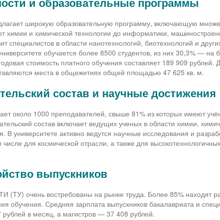
ости и образовательные программы
длагает широкую образовательную программу, включающую множе
от химии и химической технологии до информатики, машиностроен
вит специалистов в области нанотехнологий, биотехнологий и друг
университете обучается более 8500 студентов, из них 30,3% — на
годовая стоимость платного обучения составляет 189 909 рублей. 
тавляются места в общежитиях общей площадью 47 625 кв. м.
тельский состав и научные достижения
тает около 1000 преподавателей, свыше 81% из которых имеют учё
ательский состав включает ведущих ученых в области химии, хими
. В университете активно ведутся научные исследования и разраб
м числе для космической отрасли, а также для высокотехнологичны
ойство выпускников
И (ТУ) очень востребованы на рынке труда. Более 85% находят р
ния обучения. Средняя зарплата выпускников бакалавриата и спец
 рублей в месяц, а магистров — 37 408 рублей.