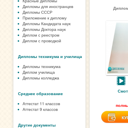
Красные дипломы
Дипломы для иностранцев
Диплом
Дипломы СССР
Приложение к диплому
Дипломы Кандидата наук
Дипломы Доктора наук
Диплом с реестром
Диплом с проводкой
Дипломы техникума и училища
Дипломы техникума
Диплом училища
Дипломы колледжа
Смот
Среднее образование
Аттестат 11 классов
полны
Аттестат 9 классов
КУ
Другие документы