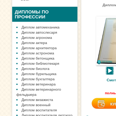
Диплом
ДИПЛОМЫ ПО
ПРОФЕССИИ
Диплом автомеханика
Диплом автослесаря
Диплом агронома
Диплом актера
Диплом архитектора
Диплом астронома
Диплом бетонщика
Диплом библиотекаря
Диплом биолога
Диплом бурильщика
Диплом бухгалтера
Смот
Диплом ветеринара
Диплом ветеринарного
полны
фельдшера
Диплом визажиста
КУ
Диплом военный
Диплом воспитателя
Диплом воспитателя детского