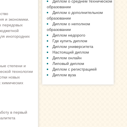
Диплом о среднем техническом
образовании
Диплом о дополнительном
ство
образовании
ия и экономики.
Диплом о неполном
их передовых
образовании
 бюджетной
Диплом недорого
Для иногородних
Где купить диплом
Диплом университета
Настоящий диплом
Диплом онлайн
Липовый диплом
ные степени и
Диплом с регистрацией
ческой технологии
Диплом вуза
отки новых
х химических
аботу в первый
иалитета