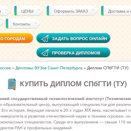
и
ЦЕНЫ
Оформить ЗАКАЗ
Доставка и
Контакты
ПО ГОРОДАМ
ЗАДАТЬ ВОПРОС ОНЛАЙН
ПРОВЕРКА ДИПЛОМОВ
оссии
»
Дипломы ВУЗов Санкт-Петербурга
»
Диплом СПбГТИ (ТУ)
КУПИТЬ ДИПЛОМ СПбГТИ (ТУ)
ский государственный технологический институт (Технически
о-образовательный центр, выпускающий специалистов для различ
Его история, берущая начало в 20-х годах XIX века, насчитывает п
ниверситета в развитие отечественной науки и техники огромен, он
ококлассных специалистов. Среди его выпускников — свыше 110 а
ндентов РАН и профильных академий.