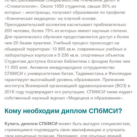
«Стоматология». Около 1050 студентов, свыше 30% из
которых – иностранцы, получают образование по профилю
«Клиническая медицина» на платной основе.
Преподавательский коллектив насчитывает приблизительно
200 человек, более 75% из которых имеют научные степени.
Для практического обучения предоставляется доступ к более
чем 20 базам практики. Учебный процесс происходит на
обширной территории: 10 865 кв.м. современных учебных и
лабораторных корпусов и 5 236 кв.м. спортивных объектов.
Студентам доступна богатая библиотека с фондом более чем
11 000 книг. Активное международное сотрудничество
СПбМСИ с университетами Китая, Таджикистана и Финляндии
гарантирует высочайший уровень образования. Признание
института Всемирной организацией здравоохранения (ВОЗ) в
2016 году подтверждает его репутацию. СПбМСИ также издает
собственный научный журнал «Медицина и образование».
Кому необходим диплом СПбМСИ?
Купить диплом СПбМСИ
может быть выгодно специалистам,
стремящимся подтвердить свою квалификацию и улучшить
свои карьерные позиции. Например, для опытных врачей,