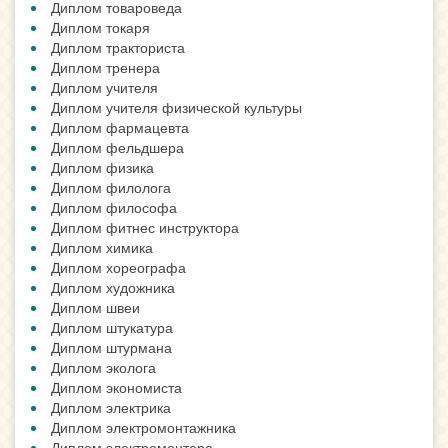
Диплом товароведа
Диплом токаря
Диплом тракториста
Диплом тренера
Диплом учителя
Диплом учителя физической культуры
Диплом фармацевта
Диплом фельдшера
Диплом физика
Диплом филолога
Диплом философа
Диплом фитнес инструктора
Диплом химика
Диплом хореографа
Диплом художника
Диплом швеи
Диплом штукатура
Диплом штурмана
Диплом эколога
Диплом экономиста
Диплом электрика
Диплом электромонтажника
Диплом электромонтера