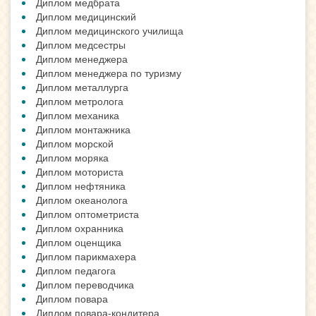
Диплом медбрата
Диплом медицинский
Диплом медицинского училища
Диплом медсестры
Диплом менеджера
Диплом менеджера по туризму
Диплом металлурга
Диплом метролога
Диплом механика
Диплом монтажника
Диплом морской
Диплом моряка
Диплом моториста
Диплом нефтяника
Диплом океанолога
Диплом оптометриста
Диплом охранника
Диплом оценщика
Диплом парикмахера
Диплом педагога
Диплом переводчика
Диплом повара
Диплом повара-кондитера