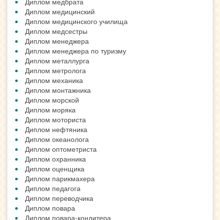
Диплом медбрата
Диплом медицинский
Диплом медицинского училища
Диплом медсестры
Диплом менеджера
Диплом менеджера по туризму
Диплом металлурга
Диплом метролога
Диплом механика
Диплом монтажника
Диплом морской
Диплом моряка
Диплом моториста
Диплом нефтяника
Диплом океанолога
Диплом оптометриста
Диплом охранника
Диплом оценщика
Диплом парикмахера
Диплом педагога
Диплом переводчика
Диплом повара
Диплом повара-кондитера