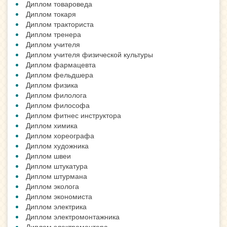
Диплом товароведа
Диплом токаря
Диплом тракториста
Диплом тренера
Диплом учителя
Диплом учителя физической культуры
Диплом фармацевта
Диплом фельдшера
Диплом физика
Диплом филолога
Диплом философа
Диплом фитнес инструктора
Диплом химика
Диплом хореографа
Диплом художника
Диплом швеи
Диплом штукатура
Диплом штурмана
Диплом эколога
Диплом экономиста
Диплом электрика
Диплом электромонтажника
Диплом электромонтера