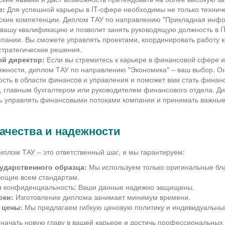
р:
Для успешной карьеры в IT-сфере необходимы не только техниче
ские компетенции. Диплом ТАУ по направлению "Прикладная инфо
 вашу квалификацию и позволит занять руководящую должность в I
мпании. Вы сможете управлять проектами, координировать работу 
стратегические решения.
й директор:
Если вы стремитесь к карьере в финансовой сфере и
лжности, диплом ТАУ по направлению "Экономика" – ваш выбор. О
ость в области финансов и управления и поможет вам стать фина
, главным бухгалтером или руководителем финансового отдела. Д
ь управлять финансовыми потоками компании и принимать важны
качества и надежности
иплом ТАУ – это ответственный шаг, и мы гарантируем:
ударственного образца:
Мы используем только оригинальные бла
ующие всем стандартам.
я конфиденциальность: Ваши данные надежно защищены.
оки:
Изготовление диплома занимает минимум времени.
 цены:
Мы предлагаем гибкую ценовую политику и индивидуальны
ачать новую главу в вашей карьере и достичь профессиональных 