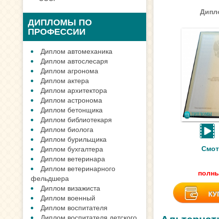
Дипло
ДИПЛОМЫ ПО
ПРОФЕССИИ
Диплом автомеханика
Диплом автослесаря
Диплом агронома
Диплом актера
Диплом архитектора
Диплом астронома
Диплом бетонщика
Диплом библиотекаря
Диплом биолога
Диплом бурильщика
Смот
Диплом бухгалтера
Диплом ветеринара
Диплом ветеринарного
полны
фельдшера
Диплом визажиста
КУ
Диплом военный
Диплом воспитателя
Диплом воспитателя детского