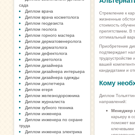
Альтернат
сада
Диплом врача
Стремление к кар
Диплом врача косметолога
жизненные обстоя
Диплом геодезиста
стоимость обучен
Диплом геолога
препятствием. В 
Диплом горного мастера
оптимальный вари
Диплом дерматовенеролога
Приобретение дип
Диплом дерматолога
подтверждает нал
Диплом дефектолога
трудоустройстве 
Диплом диетолога
вашей компетентн
Диплом дизайнера
кандидатами и от
Диплом дизайнера интерьера
Диплом дизайнера одежды
Кому необ
Диплом диспетчера
Диплом егеря
Диплом железнодорожника
Диплом Тольяттин
Диплом журналиста
направлений:
Диплом зубного техника
Менеджер 
Диплом инженера
карьеру в 
Диплом инженера по охране
поможет ва
труда
ключевыми 
Диплом инженера электрика
управленчес