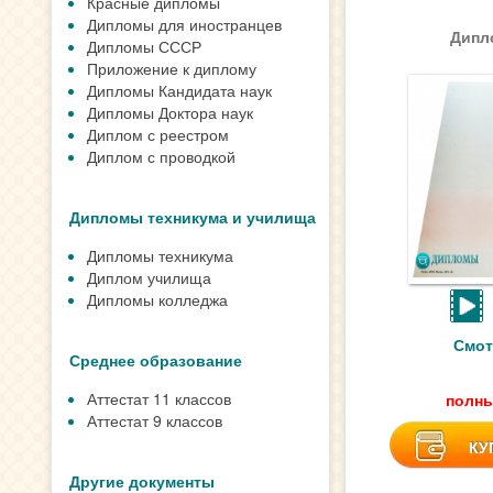
Красные дипломы
Дипломы для иностранцев
Дипло
Дипломы СССР
Приложение к диплому
Дипломы Кандидата наук
Дипломы Доктора наук
Диплом с реестром
Диплом с проводкой
Дипломы техникума и училища
Дипломы техникума
Диплом училища
Дипломы колледжа
Смот
Среднее образование
Аттестат 11 классов
полны
Аттестат 9 классов
КУ
Другие документы