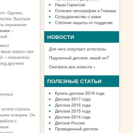
Наши Гарантии
Отличия типографии и Гознака
го. Однако,
Сотрудничество с нами
путем. Высокая
Степени защиты от подделки
ать серьезным
ления
–
НОВОСТИ
лей.
умент
Для чего покупают аттестаты
т ваши шансы при
У – показатель
Подлинный диплом, какой он?
еред другими
Смотреть все новости »
ПОЛЕЗНЫЕ СТАТЬИ
Купить диплом 2019 года
личных
Диплом 2017 года
Диплом 2016 года
хотите строить
Диплом 2015 года
ашим козырем. Он
Диплом 2014 года
работе с
Диплом России
ваши
Проведенный диплом
рплату.