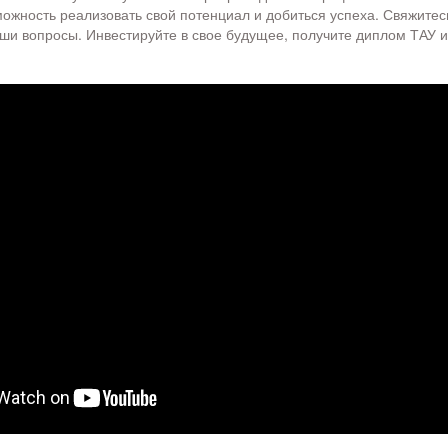
можность реализовать свой потенциал и добиться успеха. Свяжитес
аши вопросы. Инвестируйте в свое будущее, получите диплом ТАУ и