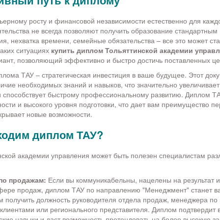
ивный путь к диплому
ьерному росту и финансовой независимости естественно для каждо
тельства не всегда позволяют получить образование стандартным 
ия, нехватка времени, семейные обязательства – все это может ст
таких ситуациях
купить диплом Тольяттинской академии управ
ант, позволяющий эффективно и быстро достичь поставленных це
лома ТАУ – стратегическая инвестиция в ваше будущее. Этот док
ичие необходимых знаний и навыков, что значительно увеличивае
и способствует быстрому профессиональному развитию. Диплом ТА
ости и высокого уровня подготовки, что дает вам преимущество п
крывает новые возможности.
ходим диплом ТАУ?
ской академии управления может быть полезен специалистам раз
по продажам:
Если вы коммуникабельны, нацелены на результат и 
сфере продаж, диплом ТАУ по направлению "Менеджмент" станет в
м получить должность руководителя отдела продаж, менеджера по 
клиентами или регионального представителя. Диплом подтвердит 
кие навыки и даст возможность претендовать на более высокую за