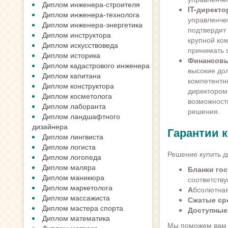
Диплом инженера-строителя
IT-директо
Диплом инженера-технолога
управленче
Диплом инженера-энергетика
подтвердит
Диплом инструктора
крупной ко
Диплом искусствоведа
принимать 
Диплом историка
Финансовы
Диплом кадастрового инженера
высокие до
Диплом капитана
компетентн
Диплом конструктора
директором
Диплом косметолога
возможност
Диплом лаборанта
решения.
Диплом ландшафтного
дизайнера
Гарантии 
Диплом лингвиста
Диплом логиста
Решение купить д
Диплом логопеда
Диплом маляра
Бланки гос
Диплом маникюра
соответств
Диплом маркетолога
А
бсолютна
Диплом массажиста
Сжатые ср
Диплом мастера спорта
Доступные
Диплом математика
Мы поможем вам н