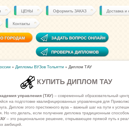
и
ЦЕНЫ
Оформить ЗАКАЗ
Доставка и
Контакты
ПО ГОРОДАМ
ЗАДАТЬ ВОПРОС ОНЛАЙН
ПРОВЕРКА ДИПЛОМОВ
оссии
»
Дипломы ВУЗов Тольятти
»
Диплом ТАУ
КУПИТЬ ДИПЛОМ ТАУ
кадемия управления (ТАУ)
– современный образовательный цент
йся на подготовке квалифицированных управленцев для Приволжс
уга. Диплом этого престижного вуза – важный шаг на пути к успешн
. Но что делать, если получение диплома традиционным способо
ТАУ
– это рациональное решение, открывающее прямой путь к реа
х амбиций.