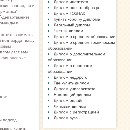
Диплом института
ские знания, но и
Диплом нового образца
рматика"
Диплом ГОЗНАК
T-департаменте
Купить корочку диплома
команды и
Легальный диплом
Чистый диплом
 хотите занимать
Диплом о среднем образовании
н подтвердит вашу
Диплом о среднем техническом
нсовым
образовании
иплом даст вам
Диплом о дополнительном
е финансовые
образовании
Диплом о неполном
образовании
Диплом недорого
Где купить диплом
Диплом университета
Настоящий диплом
нки,
Диплом онлайн
Липовый диплом
Диплом с регистрацией
Диплом вуза
й подход.
высот. Купить